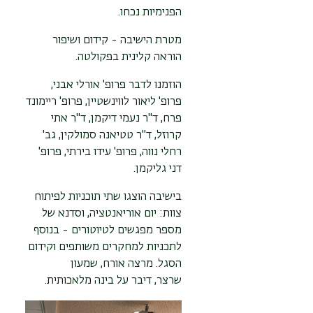
הפנימיות נכחו.
מטרת הישיבה -
קידום ושיפור
הוראה קלינית בפקולטה.
הוזמנו לדבר
פרופ' אורלי אבני,
פרופ' ליאור לווינשטיין, פרופ' ריימונד
פרח, ד"ר נעמי דיקמן, ד"ר אתי
קרוזל, ד"ר טטיאנה סמולקין, גב'
רחלי נווה, פרופ' עידו בירתי, פרופ'
דני גליקמן.
בישיבה הוצגו שתי תוכניות לפיתוח
צוות: יום אוריאנטציה, וסדנא של
מספר מפגשים לטיוטורים - בנוסף
לתכניות למחקרים משותפים וקידום
הסגל. מרצה אורח,
שמעון
שרצר,
דיבר על
בינה
מלאכותית.