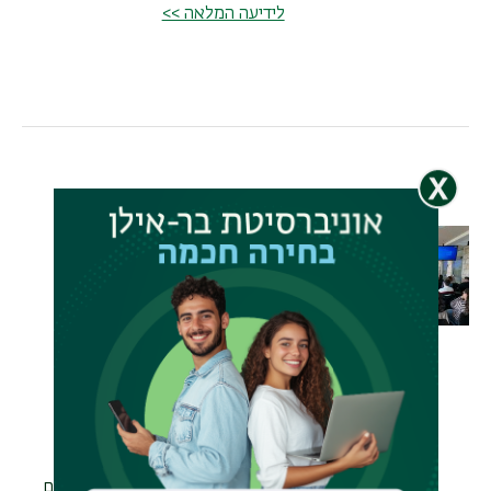
לידיעה המלאה >>
מסלול התלת שנתי
התחיל ללמוד!
תאריך
שני, 4 דצמבר, 2023
בהצלחה ל-28 הסטודנטים
וסטודנטיות במסלול התלת שנתי
שהתחילו ללמוד אתמול!
התחילו קורס יק"ר שמטרתו ליישר
קו בין כולם ולהכין לסבבים הקלינים