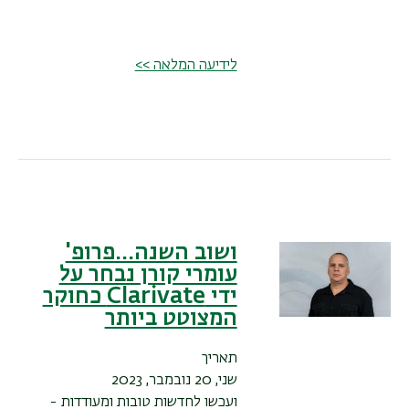
לידיעה המלאה >>
ושוב השנה...פרופ'
עומרי קורן נבחר על
ידי Clarivate כחוקר
המצוטט ביותר
תאריך
שני, 20 נובמבר, 2023
ועכשו לחדשות טובות ומעודדות -