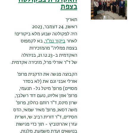
בצפת
תאריך
ראשון, 24 דצמבר, 2023
היה לפקולטה שבוע מלא ביקורים!
לאחר
ביקור נמ"ר
, בא לקמפוס
בצפת פמליה* מהמזכירות
האקדמית ב-21.12.23, בניהולה
של
ד"ר אורלי פרל, מזכירה אקדמית.
הקבוצה פגשה את הדקנית פרופ'
אורלי אבני וגם את (לא בסדר
מסויים)
פרופ' מיטל גל- תנעמי,
פרופ' אוון אליוט, נועם דוד רשלבך,
שרון מינס, ד"ר רותם כחלון, פרופ'
משה דסאו, פרופ' מאיר שמאי, הדס
חסידים, ד"ר דורית רביב שי, ושרית
עזרן אהרונוביץ - תוך כדי פגישות
בנושאים ועדת משמעת, מלגות,