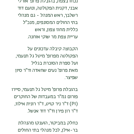
נכחו בצפת, בהובלת
פרופ' אורלי
אבני, דקנית הפקולטה, ונועם דוד
רשלבך, ראש המנהל - גם מ
נהלי
בתי החולים המסונפים, מנכ"ל
כללית מחוז צפון, וראש
עריית
צפת
מר שוקי אוחנה.
הקבוצה קיבלה עדכונים על
הפקולטה מ
פרופ' מיטל גל תנעמי,
ועל ספרת הסוכרת בגליל
מאת פרופ' נעים שחאדה וד"ר סיון
שפיצר.
בהובלת פרופ' מיטל גל תנעמי, סיירו
פורום נמ"ר במעבדות של החוקרים
(PI) ד"ר
ניר קויט, ד"ר רונית אילוז,
ד"ר רון פירן וד"ר דוד אנשל.
כחלק במביקור,
הוענקו מהנהלת
בר-אילן, ל
כל מנהלי בתי החולים