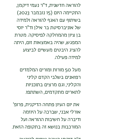
להוראה חדשנית, ד"ר נעמי דיקמן,
התקיימה היום (15 נובמבר 2023)
בשיתוף עם האגף להוראה ולמידה
של אוניברסיטת בר אילן וד"ר יוסי
בן ציון מהמחלקה לפיסיקה. מטרת
המפגש, שהיה באמצאות זום, היתה
להציג היבטים מעשיים לביצוע
למידה פעילה.
מעל 50 מורות ומורים המלמדים
רפואנים בשלבי הקדם קליני
והקליני, וגם מרצים בתוכניות
לתארים מתקדמים, השתתפו.
את יום העיון פתחה הדיקנית, פרופ'
אורלי אבני, שברכה על היוזמה
ודיברה על חשיבות ההוראה ועל
המורכבות בנושא זה בתקופה הזאת.