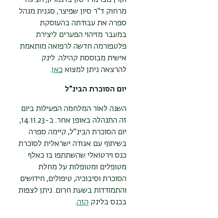
וקרן נובו נורדיסק בדנמרק, הציגה
מרחוק ד"ר סיון שפיצר, סגנית מנהל
ספרה את עבודתה בהעוסקת
במעבר מזיהוי הפערים ליצירת
פלטפורמה חדשה לרפואה מותאמת
אישית מבוססת קהילה. לינק
להרצאה ניתן למצוא
כאן
.
יום הסוכרת הבינ"ל
השנה לאור המלחמה הפעילות ביום
זה התנהלה באופן אחר. ב-14.11.23,
יום הסוכרת הבינ"ל, קיימה ספרה
בשיתוף עם אגודה ישראלית לסוכרת
כנס וירטואלי שהשתתפו בו כאלף
מטופלים ומטופלות על מחלת
הסוכרת וסיבוכיה, טיפולים, חידושים
והתמודדות בשעת חרום. ניתן לצפות
בכנס בלינק
הזה
.