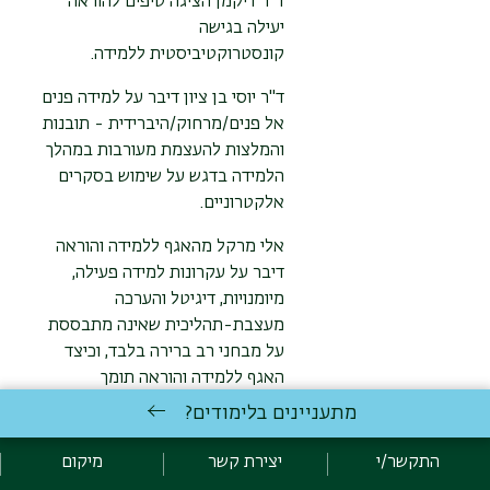
ד״ר דיקמן הציגה טיפים להוראה
יעילה בגישה
קונסטרוקטיביסטית ללמידה.
ד"ר יוסי בן ציון דיבר על למידה פנים
אל פנים/מרחוק/היברידית - תובנות
והמלצות להעצמת מעורבות במהלך
הלמידה בדגש על שימוש בסקרים
אלקטרוניים.
אלי מרקל מהאגף ללמידה והוראה
דיבר על עקרונות למידה פעילה,
מיומנויות, דיגיטל והערכה
מעצבת-תהליכית שאינה מתבססת
על מבחני רב ברירה בלבד, וכיצד
האגף ללמידה והוראה תומך
בשילובם בהוראה.
הוא גם ציין את
מתעניינים בלימודים?
ההכרות עם ד"ר דיקמן ועם ד"ר יורי
פרליץ מהמרכז הרפואי צפון (פוריה)
התקשר/י
יצירת קשר
מיקום
לרגל זכייתם במענק דרך קול קורא