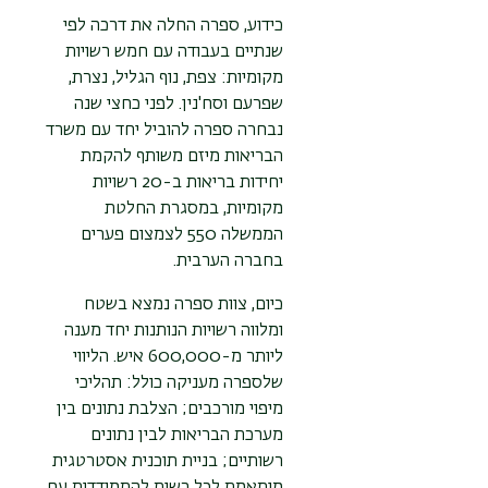
כידוע, ספרה החלה את דרכה לפי
שנתיים בעבודה עם חמש רשויות
מקומיות: צפת, נוף הגליל, נצרת,
שפרעם וסח'נין. לפני כחצי שנה
נבחרה ספרה להוביל יחד עם משרד
הבריאות מיזם משותף להקמת
יחידות בריאות ב-20 רשויות
מקומיות, במסגרת החלטת
הממשלה 550 לצמצום פערים
בחברה הערבית.
כיום, צוות ספרה נמצא בשטח
ומלווה רשויות הנותנות יחד מענה
ליותר מ-600,000 איש. הליווי
שלספרה מעניקה כולל: תהליכי
מיפוי מורכבים; הצלבת נתונים בין
מערכת הבריאות לבין נתונים
רשותיים; בניית תוכנית אסטרטגית