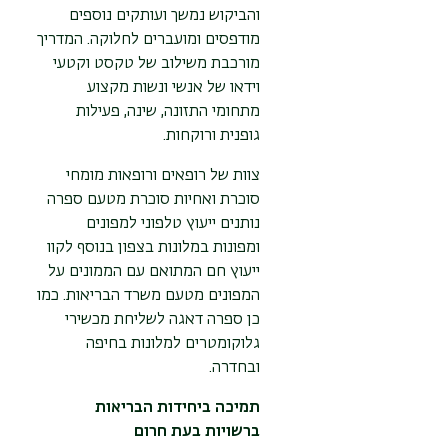
והביקוש נמשך ועותקים נוספים
מודפסים ומועברים לחלוקה. המדריך
מורכבת משילוב של טקסט וקטעי
וידאו של אנשי ונשות מקצוע
מתחומי התזונה, שינה, פעילות
גופנית ורוקחות.
צוות של רופאים ורופאות מומחי
סוכרת ואחיות סוכרת מטעם ספרה
נותנים ייעוץ טלפוני למפונים
ומפונות במלונות בצפון בנוסף לקוו
ייעוץ חם המתואם עם הממונים על
המפונים מטעם משרד הבריאות. כמו
כן ספרה דאגה לשליחת מכשירי
גלוקומטרים למלונות בחיפה
ובחדרה.
תמיכה ביחידות הבריאות
ברשויות בעת חרום