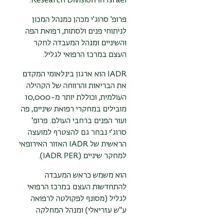
Research Division in Israel.
פרופ' סרוג'י מכהן כ
מנהל המכון
לניתוחי פנים ולסתות, רפואת הפה
והשיניים ומנהל המעבדה לחקר
העצם במרכז הרפואי לגליל.
IADR הוא ארגון בינלאומי המקדם
את הבריאות והרווחה של הקהילה
העולמית, וכוללת יותר מ-10,000
מובילים במחקרי רפואת שיניים, פה
ועור הפנים ברחבי העולם. פרופ'
סרוג'י נבחר גם להצטרף למועצה
הראשית של IADR האזור האירופאי
למחקר שיניים (IADR PER).
הוא משמש כראש המעבדה
להתחדשות העצם במרכז הרפואי
לגליל (מסונף לפקולטה לרפואה
ע"ש עזריאלי) ומנהל המחלקה