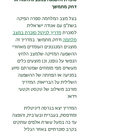
סוכרת והשמנה במצב מלחמה או
דחק מתמשך
בצל מצב המלחמה ספרה הפיקה
בשת"פ עם אגודה ישראלית
לסוכרת
מדריך לניהול סוכרת במצב
מלחמה
ודחק מתמשך. במדריך זה
מוצגים המנגנונים העומדים מאחורי
ההשפעה המזיקה שלמצב הלחץ
הנפשי על גופנו, וכן מוצעים כלים
מעשיים מפי מומחים שמטרתם סיוע
במניעה או הפחתה של ההשפעה
השלילית על הבריאות. המדריך
מורכב משילוב של טקסט וקטעי
וידאו.
המדריך יצא בגרסה דיגיטלית
ומודפסת, בעברית ובערבית, והופצה
עד כה במעל עשרת אלפים עותקים
בקרב סוכרתיים באזור הגליל