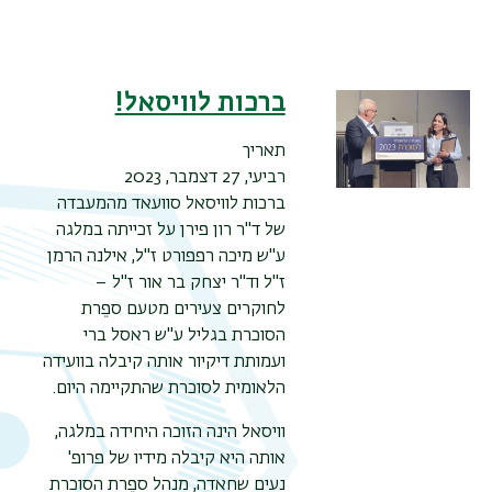
ברכות לוויסאל!
תאריך
רביעי, 27 דצמבר, 2023
ברכות לוויסאל סוועאד מהמעבדה
של ד"ר רון פירן על זכייתה במלגה
ע"ש מיכה רפפורט ז"ל, אילנה הרמן
תפר
ז"ל וד"ר יצחק בר אור ז"ל –
משנ
לחוקרים צעירים מטעם ספֵרת
הסוכרת בגליל ע"ש ראסל ברי
ועמותת דיקיור
אותה קיבלה בוועידה
הלאומית לסוכרת
שהתקיימה היום
.
וויסאל הינה הזוכה היחידה במלגה,
אותה היא קיבלה מידיו של פרופ'
נעים שחאדה, מנהל ספֵרת הסוכרת