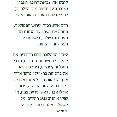
קיבלו את שבועת הרופא העברי
(שנכתב על ידי פרופ' ל. היילפרין)
לפני קבלת התעודות באופן אישי.
הדס אורן, רכזת אירועי הפקולטה,
פתחה את הערב עם הזמנת מר
נועם דוד רשלבך, ראש מנהל
הפקולטה, להנחות
.
לאחר התהלוכה ברכו הדוברים את
קהל בני המשפחה, החברים, חברי
הסגל והקלינאים, ביניהם נשיא
אוניברסיטת בר-אילן, פרופ' אריה
צבן; הרקטור, פרופ' אמנון אלבק;
דקנית הפקולטה החדשה, פרופ'
אורלי אבני; ראש עיריית צפת, מר
שוקי אוחנה; נציג ההורים, גיל
קסטל; ונציגת הסטודנטים, לי
אזולאי.