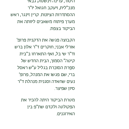
היסוד, עדינה וינשטוק גבאי
מנכ"לית, ויעקב חגואל יו"ר
ההסתדרות הציונות. קרין זינגר, ראש
מערך פיתוח משאבים ליוותה את
הביקור בצפת.
הקבוצה פגשה את הדקנית פרופ'
אורלי אבני, חוקרים ד"ר אלון ברש
וד"ר שי בל, ואף התארחו ב"בית
קיטה" הסמוך, הבית החדש של
ספֵרת הסוכרת בגליל ע"ש ראסל
ברי, שם פגשו את המנהל, פרופ'
נעים שחאדה וסגנית מנהלת ד"ר
סיון שפיצר.
מטרת הביקור היתה להכיר את
הפקולטה ולקדם שת"פ בין
האירוגנים.