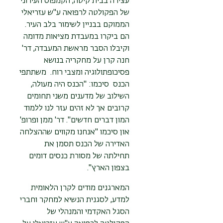
עצירה בבית קיטה, הקמפוס העירוני
של הפקולטה לרפואה ע"ש עזריאלי
הממוקם בבניין לשימור בלב העיר.
הם ביקרו במעבדת מציאות מדומה
וקיבלו הסבר מראשת המעבדה, דר'
חנה קרן על מחקריה בנושא
פסיכופתולוגיה ומצבי רוח. משתתפי
הכנס סיכמו: "הכנס היה מעולה,
השילוב של מדענים משני תחומים
קרובים אך לא זהים עזר לנו ללמוד
המון דברים חדשים". דר' ממן ופרופ'
און סיכמו "אנחנו מקווים שההצלחה
האדירה של הכנס תסמן את
תחילתה של מסורת כנסים דומים
בצפון הארץ".
המארגנים מודים לקרן הלאומית
למדע, לסגנית הנשיא למחקר וחברי
הסגל האקדמי והמנהלי של