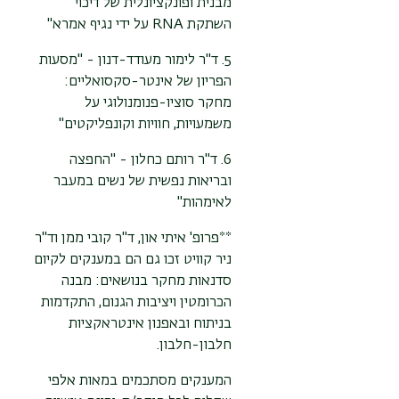
מבנית ופונקציונלית של דיכוי
השתקת RNA על ידי נגיף אמרא"
5. ד"ר לימור מעודד-דנון - "מסעות
הפריון של אינטר-סקסואליים:
מחקר סוציו-פנומנולוגי על
משמעויות, חוויות וקונפליקטים"
6. ד"ר רותם כחלון - "החפצה
ובריאות נפשית של נשים במעבר
לאימהות"
**פרופ' איתי און, ד"ר קובי ממן וד"ר
ניר קוויט זכו גם הם במענקים לקיום
סדנאות מחקר בנושאים: מבנה
הכרומטין ויציבות הגנום, התקדמות
בניתוח ובאפנון אינטראקציות
חלבון-חלבון.
המענקים מסתכמים במאות אלפי