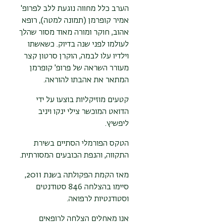
הערב כלל מחווה נוגעת ללב לפרופ'
אמיר קופרמן (תמונה למטה), רופא
אהוב, חוקר ומורה מאוד מסור שהלך
לעולמו לפני שנה בדיוק. כשאשתו
וילדיו עלו לבמה, הוקרן סרטון קצר
מעורר השראה של פרופ' קופרמן
המתאר את אהבתו להוראה.
קטעים מוזיקליות בוצעו על ידי
הדואט המוכשר צילי ינקו ויניב
ליפשיץ.
הטקס הפורמלי הסתיים בשירת
התקווה, והנפת הכובעים המסורתית.
מאז הקמת הפקולתה בשנת 2011,
סיימו בהצלחה 846 סטודנטים
וסטודנטיות לרפואה.
אנו מאחלים הצלחה לרופאים