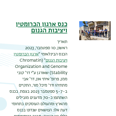
כנס ארגון הכרומטין
ויציבות הגנום
תאריך
ראשון, 10 ספטמבר, 2023
הכנס הבינלאומי "
ארגון הכרומטין
ויציבות הגנום
" (Chromatin
תפר
Organization and Genome
משנ
Stability) שאורגן ע"י דר' קובי
ממן, פרופ' איתי און, דר' אבי
מתתיהו ודר׳ מיכל מור, התקיים
ב-5-7 ספטמבר 2023 בצפת. בכנס
השתתפו כ-70 מדענים מובילים
מהארץ ומהעולם העוסקים בתחומי
דעת אלו. הנושאים שנדונו בכנס