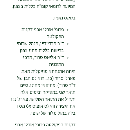
המיועד לרופאי קופ"ח כללית בצפון.
בטקס נאמו:
פרופ' אורלי אבני דקנית
הפקולטה
ד"ר מרדי דיין, מנהל שרותי
בריאות כללית מחוז צפון
ד"ר אליאס סרור, מרכז
התוכנית
היתה אתנחתא מוזיקלית מאת
פארג' סרור (כן... הוא גם הבן של
ד"ר סרור). מוזיקאי מחונן, סיים
תואר שני במוזיקה ובימים אלה
יתחיל את התואר השלישי. פארג' נגן
את היצירה וואלס אופוס 69 מס 1
בלה במול מז'ור של שופן.
דקנית הפקולטה פרופ' אורלי אבני