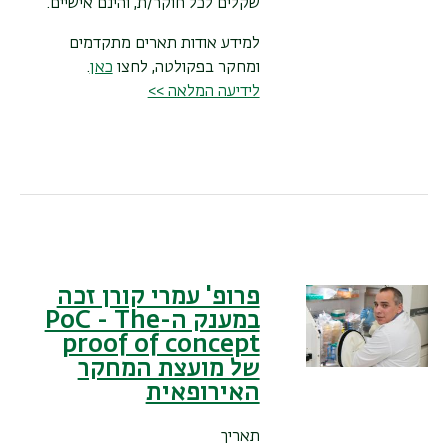
שקלים לכל חוקר/ת, והינם אישיים.
למידע אודות תארים מתקדמים
ומחקר בפקולטה, לחצו
כאן
.
לידיעה המלאה >>
פרופ' עמרי קורן זכה
במענק ה-PoC - The
proof of concept
של מועצת המחקר
האירופאית
תאריך