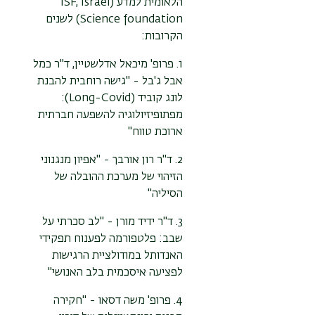
הלאומית למדע (ISF, Israel
Science foundation) לשנים
הקרובות:
1. פרופ' מיכאל אדלשטיין, ד"ר כמל
אבל ג'בל - "גישה רוחבית להבנת
לונג קוביד (Long-Covid):
מפתופיזיולוגיה להשפעה חברתית
ארוכת טווח"
2. ד"ר רון אורבך - "אפיון מנגנוני
הזיהוי של מערכת ההובלה של
הסיליה"
3. ד"ר ידיד מורן - "לב סכרתי על
שבב: פלטפורמה לפענוח תפקידי
האנדותל במודולציית הרגישות
לפציעה איסכמית בלב האנושי"
4. פרופ' משה דסאו - "חקירה