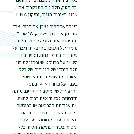
כללו בין השאר: מבנה כרומוזומים
וכרומטין, חלבונים המבקרים את
ארגון ויציבות הגנום, ותיקון
DNA
.
בין המשתתפים נציין את פרופ' ארז
ליברמן איידן מביילור קולג' ארה"ב,
ממפתחי הטכנולוגיה למיפוי תלת
מימדי של הגנום. בהרצאתו דיבר על
עקרונות במיפוי גנום, וסיפר בין
השאר על פרויקט שאפתני למיפוי
תלת מימדי של הגנומים של כלל
האורגניזם שחיים כיום או שחיו
בעבר על כדור הארץ. בנוסף
להרצאות של מיטב החוקרים, ניתנה
הזדמנות לסטודנטים רבים להציג
את עבודתם בהרצאה או בפוסטר.
בין ההרצאות, המשתתפים נהנו
מארוחת ערב קסומה ביער צפת,
ומסיור בעיר העתיקה. הסיור כלל