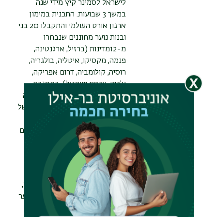
לישראל לסמינר קיץ מידי שנה
במשך 3 שבועות. התכנית במימון
ארגון אורט העולמי והתקבלו 20 בני
ובנות נוער מחוננים שנבחרו
מ-12מדינות (ברזיל, ארגנטינה,
פנמה, מקסיקו, איטליה, בולגריה,
רוסיה, קולומביה, דרום אפריקה,
צ'כיה, צרפת וישראל). במסגרת
התכנית, התלמידים בצעו בבראודה
מחקרים בקבוצות מחקר בתחום של
הנדסת סביבה, פיתוח תרופות
לסרטן, וביורפואה. בנוסף התלמידים
נחשפו ליהדות באתרי מורשת
בירושלים, צפת ומצדה על מנת
לחבר אותם לקהילה בישראל.
תודה להדס אורן על אירגון הביקור,
ולד"ר איתי מלק, מנהל המרכז לנוער
שוחר מדע, המכללה האקדמית