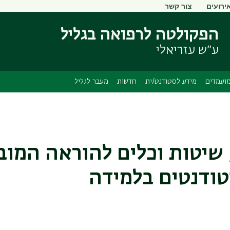
ירועים
צור קשר
דילוג
דילוג
לתוכן
לתפריט
הפקולטה לרפואה בגליל
ניווט
העיקרי
ראשי
ע״ש עזריאלי
ועמדים
מידע לסטודנט/ית
חדשות
מעבר לגליל
, שיטות וכלים להוראה המוב
ודנטים בלמידה