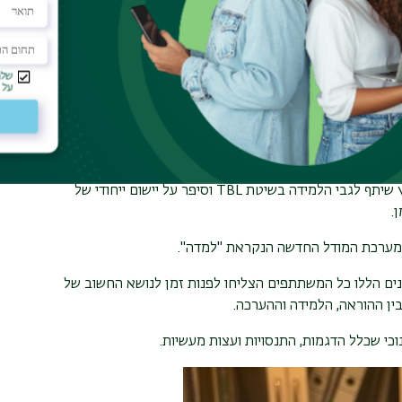
ת ללמידה.
ת - תובנות והמלצות להעצמת מעורבות במהלך הלמידה בדגש
, מיומנויות, דיגיטל והערכה מעצבת-תהליכית שאינה
 תומך בשילובם בהוראה.
הוא גם ציין את ההכרות עם ד"ר
זכייתם במענק דרך קול קורא של בר אילן לפרויקט מחקר שלהם
יץ שיתף לגבי הלמידה בשיטת
TBL
וסיפר על יישום ייחודי של
ן.
 מערכת המודל החדשה הנקראת "למדה".
נים הללו כל המשתתפים הצליחו לפנות זמן לנושא החשוב של
ין ההוראה, הלמידה וההערכה.
כי שכלל הדגמות, התנסויות ועצות מעשיות.