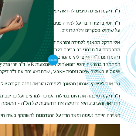
ד״ר דיקמן הציגה טיפים להוראה יעילה בגישה קונסטרוקטיביסטי
ד"ר יוסי בן ציון דיבר על למידה פנים אל פנים/מרחוק/היברידי
על שימוש בסקרים אלקטרוניים.
אלי מרקל מהאגף ללמידה והוראה דיבר על עקרונות למידה פעילה
מתבססת על מבחני רב ברירה בלבד, וכיצד האגף ללמידה והוראה
דיקמן ועם ד"ר יורי פרליץ מהמרכז הרפואי צפון (פוריה) לרגל 
המתמקד בהוראת יחסי רופא\חולה באמצעות
VR
. ד"ר יורי פרל
שיטה זו בשילוב שיטה נוספת
VaKE
, שהתבצע יחד עם ד"ר דיקמ
גב' אנה ליפשיץ-אגמון מהאגף ללמידה והוראה נתנה סקירה של
ד"ר דיקמן סיכמה את היום במילות הערכה למרצים ועל כך שבזמ
ההוראה והערכה. היא הדגישה את החשיבות של הל"ה - התאמה ב
האוירה הייתה נעימה ומאד הודו על ההזדמנות להשתתף בשיח חינו