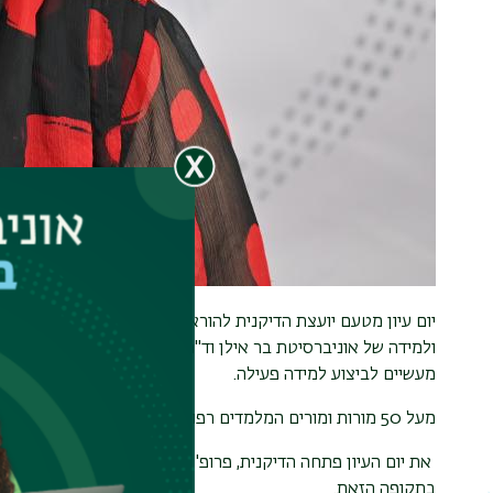
ולמידה של אוניברסיטת בר אילן וד"ר יוסי בן ציון מהמחלקה לפ
מעשיים לביצוע למידה פעילה.
מעל 50 מורות ומורים המלמדים רפואנים בשלבי הקדם קליני והקליני, וגם מרצים בתוכניות לתארים מתקדמים, השתתפו.
את יום העיון פתחה הדיקנית, פרופ' אורלי אבני, שברכה על היו
בתקופה הזאת.