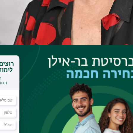
יום עיון מטעם יועצת הדיקנית להוראה חדשנית, ד"ר נעמי דיקמן, התקיימה היום (15 נובמבר 2023) בשיתוף עם האגף להוראה
יסיקה. מטרת המפגש, שהיה באמצאות זום, היתה להציג היבטים
זמה ודיברה על חשיבות ההוראה ועל המורכבות בנושא זה