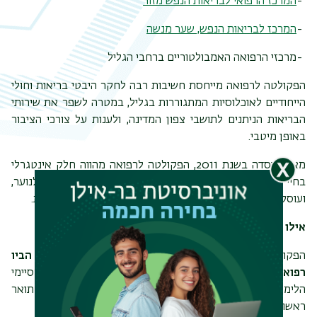
-
המרכז הרפואי לבריאות הנפש מזור
-
המרכז לבריאות הנפש, שער מנשה
-מרכזי הרפואה האמבולטוריים ברחבי הגליל
הפקולטה לרפואה מייחסת חשיבות רבה לחקר היבטי בריאות וחולי
הייחודיים לאוכלוסיות המתגוררות בגליל, במטרה לשפר את שירותי
הבריאות הניתנים לתושבי צפון המדינה, ולענות על צורכי הציבור
באופן מיטבי.
מאז היוסדה בשנת 2011, הפקולטה לרפואה מהווה חלק אינטגרלי
בחיי הקהילה בגליל. בין היתר, היא מעורבת בחינוך מדעי לנוער,
ועוסקת באופן פעיל ברפואה מונעת בקהילה, ובקידום הבריאות
.
אילו תארים לומדים בפקולטה לרפואה?
הפקולטה מציעה
לימודי
תואר שני
ותואר שלישי
במדעי הביו
רפואה ובמדעי הבריאות
, ומסלולי לימוד
MD
תלת-שנתי
(למסיימי
הלימודים הפרה קליניים בחו"ל),
ארבע-שנתי
(למחזיקי תואר
ראשון)
ושש-שנתי
.