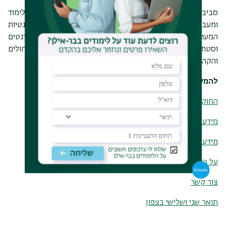
סביבת הלמידה לכל מסלולי הלימוד צעירה ותומכת, בכיתות לימוד
ומעבדות מתקדמות ומקצועיות, הן לסטודנטים וסטודנטיות
המעוניינים להקדיש את חייהם לעולם המחקר והן לסטודנטים
וסטודנטיות הבוחרים בתחום הרפואה הקלינית בבתי חולים
והקהילה, או שניהם.
להמשך קריאה:
החוקרים בפקולטה
מידע למועמד - תארים מתקדמים
מידע למועמד - לימודי MD
על הנעשה בפקולטה - ניוזלטר חודשי
צור קשר
תואר שני ושלישי בצפון