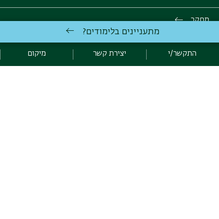
מחקר
מתעניינים בלימודים?
צור קשר
התקשר/י
יצירת קשר
מיקום
הנהלת הפקולטה
כניסה לעורכי האתר
כל הזכויות שמורות: הפקולטה לרפואה בגליל ע״ש עזריאלי | אוניברסיטת
בר-אילן |
יצירת קשר
לימודי רפואה
באוניברסיטת בר-אילן