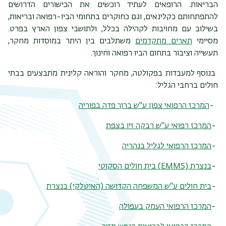
הבריאות. הרופאים לעתיד רוכשים את הכישורים הדרושים
להתפתחותם כקלינאים, וגם כחוקרים בתחומי הביו-רפואה ובריאות,
בשילוב עם מחויבות לקהילה בכלל, ולתושבי צפון הארץ בפרט.
מסיימי
תארים מתקדמים
משתלבים בין היתר במוסדות מחקר,
תעשייה וציבור בתחום הביו רפואה וחינוך.
בנוסף למעבדות בפקולטה, מחקר והוראה קלינית מתבצעים בבתי
חולים ברחבי הגליל:
-
המרכז הרפואי צפון ע"ש ברוך פדה בפוריה
-
המרכז רפואי ע"ש רבקה זיו בצפת
תפר
משנ
-
המרכז הרפואי לגליל בנהריה
-
בנצרת
(EMMS)
בית חולים הסקוטי
-
בית חולים ע"ש המשפחה הקדושה (האיטלקי) בנצרת
-
המרכז הרפואי העמק בעפולה