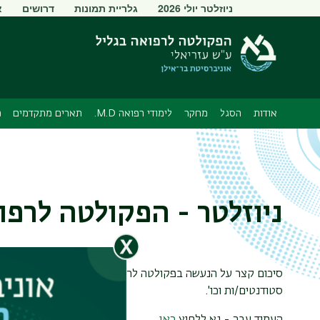
תפריט
ניוזלטר יולי 2026
גלריית תמונות
דרושים
א
משני
אודות
הסגל
מחקר
לימודי רפואה M.D.
תארים מתקדמים
מ
ניוזלטר - הפקולטה לרפו
סיכום קצר על הנעשה בפקולטה לרפואה ע"ש עזריאלי - פרסומים,
סטודנטים/ות וכו'.