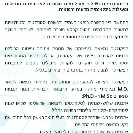
רב-תרבותיות ושילוב אוכלוסיות מגוונות לצד פיתוח מנהיגות
ופעילות בינלאומית מדעית ורפואית.
הממשק בין הכשרת רופאי העתיד והכשרת סטודנטים וסטודנטיות
לתארים מתקדמים מהווה קרקע פורייה לצמיחה, לשיתופי פעולה
ולמחקרים רב-תחומיים ובינתחומים פורצי דרך.
הפקולטה נמצאת בעיצומה של תנופת צמיחה ופיתוח הכוללת
תכניות להרחבה פיזית של הקמפוס, הגדלת מספר הסטודנטים
וסטודנטיות וגיוס חוקרים ולוקרות מובילים נוספים למעבדות
הפקולטה ולמכוני מחקר במרכזים הרפואיים בגליל.
תפר
הפקולטה מציעה למתעניינים ומתעניינות בלימודי רפואה לתואר
משנ
.
M.D
ובלימודי מחקר במדעי הרפואה והבריאות מגוון תכניות
לתארים
M.Sc ו - Ph.D:
•תכנית שלוש-שנתית לסטודנטים לרפואה, שהשלימו שלוש שנות
לימוד קדם-קליניות בלימודי רפואה בחו"ל.
•תכנית ארבע-שנתית לסטודנטים בעלי תואר ראשון בכל תחום, עם
רקע מתאים בלימודי המדעים.
•תכנית שש-שנתית לסטודנטים בלי תואר ראשון