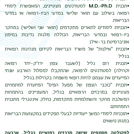
•תכנית
M.D.-Ph.D
לסטודנטים מצטיינים, המאפשרת לימודי
רפואה בשילוב עם תואר שלישי במדעי הביו-רפואה או במדעי
הבריאות.
•תכניות לימודים לתארים מתקדמים (תואר שני ושלישי) במחקר
ביו-רפואי ובמדעי הבריאות, הכוללת מלגות נדיבות במימון
אוניברסיטת בר-אילן.
•תכנית "אילנות" של משרד הבריאות לקידום מנהיגות רפואית
בגליל
•תכנית רום גליל (לשעבר צפון ירו״ק-יחד רפואה
וקהילה) לסטודנטים לרפואה, שהתקבלו למסלול הארבע שנתי
המייעדים את עצמם להיות רופאי משפחה בקהילות בגליל.
•תכנית "כוכבי הצפון של מפעל הפיס" המיועדת למתמחים
מצטיינים במרכזים הרפואיים בגליל, המעוניינים בהתמחות
המשלבת מחקר והשתלמויות מתקדמות, כחלק אינטגרלי מתכנית
התמחותם.
•תוכניות לימודי המשך ייעודיות לבעלי תפקידים במקצועות הבריאות
במגוון נושאים.
לפקולטה מסונפים שישה מרכזים רפואיים בגליל, ארבעה