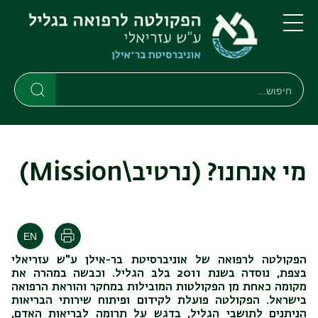
דילוג
דילוג
לתוכן
לתפריט
ניווט
העיקרי
תפריט
ראשי
חיפוש
חיפוש
חיפוש
מי אנחנו? (נרטיב\Mission)
הדפסה
הפקולטה לרפואה של אוניברסיטת בר-אילן ע"ש עזריאלי
בצפת, נוסדה בשנת 2011 בלב הגליל. וכבשה במהרה את
מקומה כאחת מן הפקולטות המובילות במחקר והוראת הרפואה
בישראל. הפקולטה פועלת לקידום ופיתוח שירותי הבריאות
הניתנים לתושבי הגליל, בדגש על תרומה לבריאות האדם,