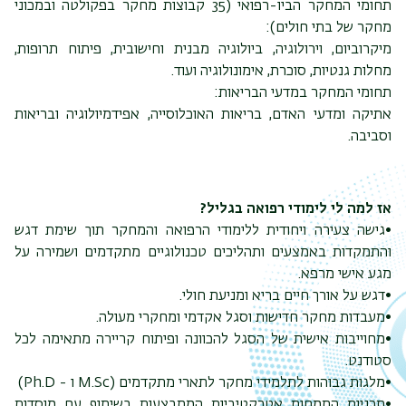
תחומי המחקר הביו-רפואי (35 קבוצות מחקר בפקולטה ובמכוני
מחקר של בתי חולים):
מיקרוביום, וירולוגיה, ביולוגיה מבנית וחישובית, פיתוח תרופות,
מחלות גנטיות, סוכרת, אימונולוגיה ועוד.
תחומי המחקר במדעי הבריאות:
אתיקה ומדעי האדם, בריאות האוכלוסייה, אפידמיולוגיה ובריאות
וסביבה.
אז למה לי לימודי רפואה בגליל?
•גישה צעירה ויחודית ללימודי הרפואה והמחקר תוך שימת דגש
והתמקדות באמצעים ותהליכים טכנולוגיים מתקדמים ושמירה על
מגע אישי מרפא.
•דגש על אורך חיים בריא ומניעת חולי.
•מעבדות מחקר חדישות וסגל אקדמי ומחקרי מעולה.
•מחוייבות אישית של הסגל להכוונה ופיתוח קריירה מתאימה לכל
סטודנט.
•מלגות גבוהות לתלמידי מחקר לתארי מתקדמים (M.Sc ו - Ph.D)
•תכניות התמחות אטרקטיביות המתבצעות בשיתוף עם מוסדות