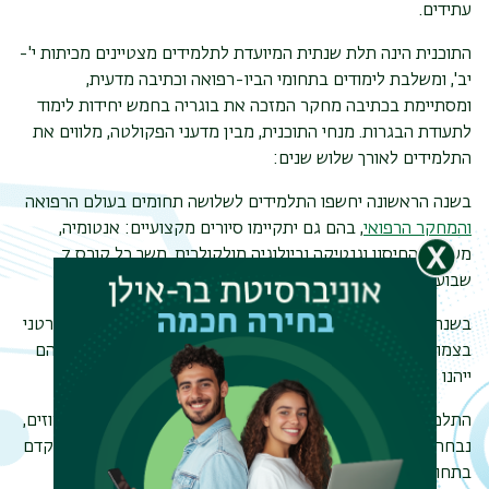
עתידים.
התוכנית הינה תלת שנתית המיועדת לתלמידים מצטיינים מכיתות י'-
יב', ומשלבת לימודים בתחומי הביו-רפואה וכתיבה מדעית,
ומסתיימת בכתיבה מחקר המזכה את בוגריה בחמש יחידות לימוד
לתעודת הבגרות. מנחי התוכנית, מבין מדעני הפקולטה, מלווים את
התלמידים לאורך שלוש שנים:
בשנה הראשונה יחשפו התלמידים לשלושה תחומים בעולם הרפואה
והמחקר הרפואי
, בהם גם יתקיימו סיורים מקצועיים: אנטומיה,
מערכת החיסון וגנטיקה וביולוגיה מולקולרית. משך כל קורס 7
תפר
שבועות.
משנ
בשנה השנייה והשלישית יבצעו התלמידים עבודת חקר באופן פרטני
בצמוד לחוקר או חוקרת, אשר תוצאותיה יסוכמו בעבודת גמר. הם
ייהנו מהרצאות בתחום הרפואה וסיורים מקצועיים.
התלמידים והתלמידות, מיישובי הגליל העליון, יהודים ערבים ודרוזים,
נבחרים לתוכנית על בסיס הצטיינותם בלימודים ושאיפתם להתקדם
בתחום מדעי הרפואה.