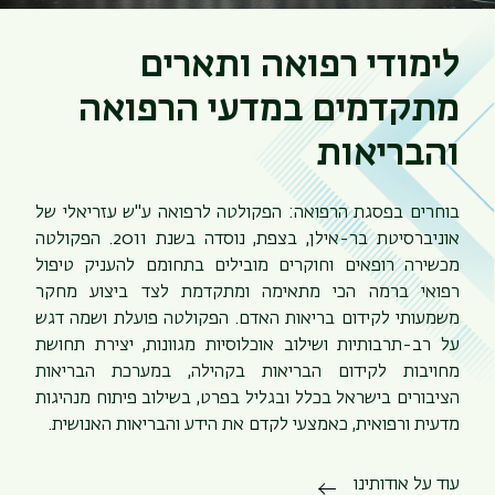
לימודי רפואה ותארים
מתקדמים במדעי הרפואה
והבריאות
בוחרים בפסגת הרפואה: הפקולטה לרפואה ע"ש עזריאלי של
אוניברסיטת בר-אילן, בצפת, נוסדה בשנת 2011. הפקולטה
מכשירה רופאים וחוקרים מובילים בתחומם להעניק טיפול
תפר
רפואי ברמה הכי מתאימה ומתקדמת לצד ביצוע מחקר
משנ
משמעותי לקידום בריאות האדם. הפקולטה פועלת ושמה דגש
על רב-תרבותיות ושילוב אוכלוסיות מגוונות, יצירת תחושת
מחויבות לקידום הבריאות בקהילה, במערכת הבריאות
הציבורים בישראל בכלל ובגליל בפרט, בשילוב פיתוח מנהיגות
מדעית ורפואית, כאמצעי לקדם את הידע והבריאות האנושית.
עוד על אודותינו