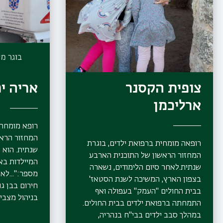
צופית הקסנר
אריה י
ארליכמן
רופא מומחה ב
המחזור הראש
רופאה מומחית ברפואת ילדים, בוגרת
שנתית. הוא 
המחזור הראשון של התוכנית הארבע
המיילדות בא
שנתית.לאחר סיום הלימודים, נשארה
מספר:"...לא
בצפון הארץ, המשיכה לשנת הסטאז'
חירום בבן גו
בבית החולים "העמק" בעפולה ואף
בניהול מצבי א
התמחתה ברפואת ילדים בבית החולים.
במהלך סבב ילדים בבי"ח בנהריה,