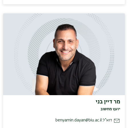
מר דיין בני
יועץ מחשוב
דוא"ל:
benyamin.dayan@biu.ac.il