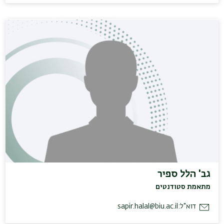
גב' הלל ספיר
מתאמת סטודנטים
דוא"ל:
sapir.halal@biu.ac.il