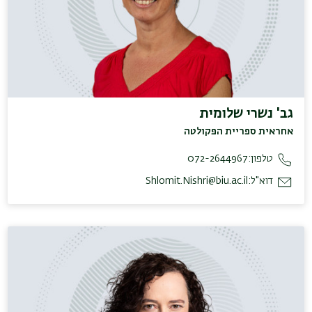
גב' נשרי שלומית
אחראית ספריית הפקולטה
טלפון:
072-2644967
דוא"ל:
Shlomit.Nishri@biu.ac.il