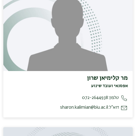
מר קלימיאן שרון
אפסנאי ועובד שינוע
טלפון:
072-2644938
דוא"ל:
sharon.kalimian@biu.ac.il