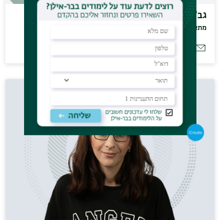
גב' יפרח ביטון רונית
מתאמת רו"ם גליל ואילנות
דוא"ל:
ronit.ifrah-biton@biu.ac.il