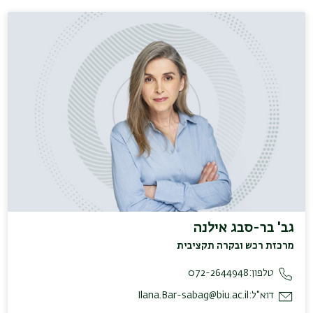
גב' בר-סבג אילנה
מרכזת רכש ובקרה תקציבית
טלפון:
072-2644948
דוא"ל:
Ilana.Bar-sabag@biu.ac.il