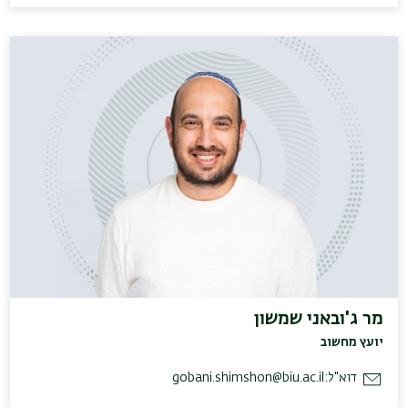
מר ג'ובאני שמשון
יועץ מחשוב
דוא"ל:
gobani.shimshon@biu.ac.il