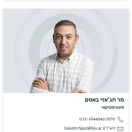
מר חג'אזי באסם
סטטיסטיקאי
טלפון:
072-2644949
דוא"ל:
basem.hijazi@biu.ac.il