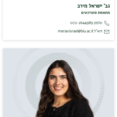
גב' ישראל מירב
מתאמת סטודנטים
טלפון:
072-2644989
דוא"ל:
merav.israel@biu.ac.il