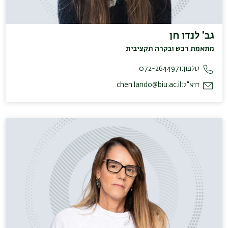
גב' לנדו חן
מתאמת רכש ובקרה תקציבית
טלפון:
072-2644971
דוא"ל:
chen.lando@biu.ac.il