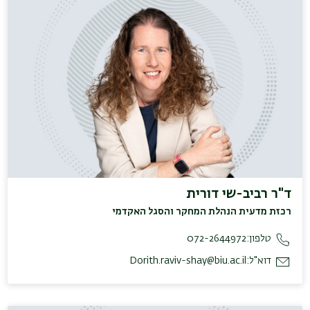
ד"ר רביב-שי דורית
רכזת מדעית הנהלת המחקר והסגל האקדמי
טלפון:
072-2644972
דוא"ל:
Dorith.raviv-shay@biu.ac.il