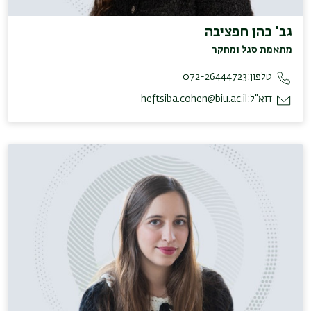
גב' כהן חפציבה
מתאמת סגל ומחקר
טלפון:
072-26444723
דוא"ל:
heftsiba.cohen@biu.ac.il