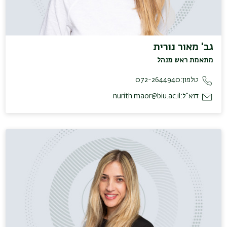
גב' מאור נורית
מתאמת ראש מנהל
טלפון:
072-2644940
דוא"ל:
nurith.maor@biu.ac.il