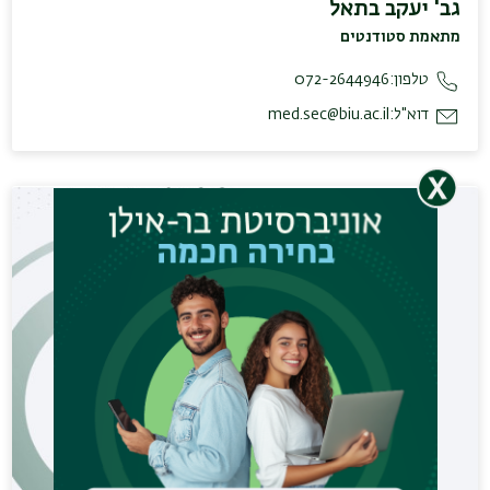
גב' יעקב בתאל
מתאמת סטודנטים
טלפון:
072-2644946
דוא"ל:
med.sec@biu.ac.il