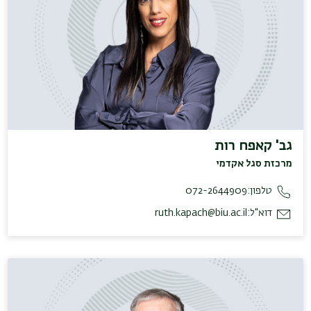
גב' קאפח רות
מרכזת סגל אקדמי
טלפון:
072-2644909
דוא"ל:
ruth.kapach@biu.ac.il