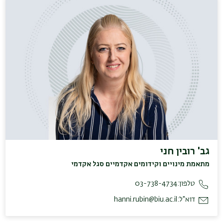
גב' רובין חני
מתאמת מינויים וקידומים אקדמיים סגל אקדמי
טלפון:
03-738-4734
דוא"ל:
hanni.rubin@biu.ac.il