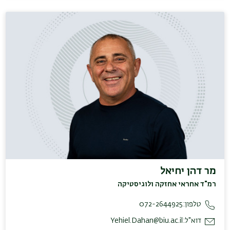
מר דהן יחיאל
רמ"ד אחראי אחזקה ולוגיסטיקה
טלפון:
072-2644925
דוא"ל:
Yehiel.Dahan@biu.ac.il