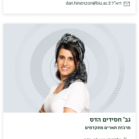
דוא"ל:
dan.hinenzon@biu.ac.il
גב' חסידים הדס
מרכזת תארים מתקדמים