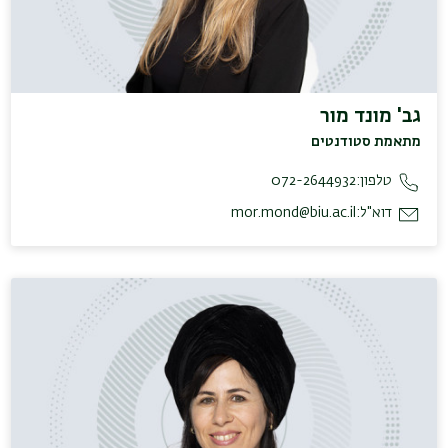
גב' מונד מור
מתאמת סטודנטים
טלפון:
072-2644932
דוא"ל:
mor.mond@biu.ac.il