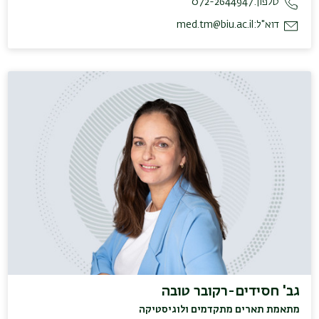
טלפון:
072-2644947
דוא"ל:
med.tm@biu.ac.il
גב' חסידים-רקובר טובה
מתאמת תארים מתקדמים ולוגיסטיקה