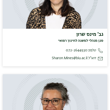
גב' מינס שרון
סגן מנהלי למשנה לחינוך רפואי
טלפון:
072-2644930
דוא"ל:
Sharon.Mines@biu.ac.il