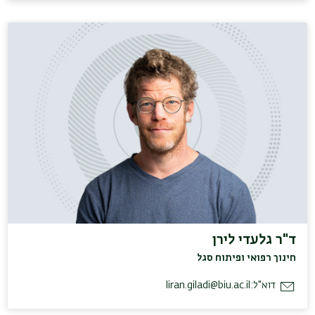
ד"ר גלעדי לירן
חינוך רפואי ופיתוח סגל
דוא"ל:
liran.giladi@biu.ac.il