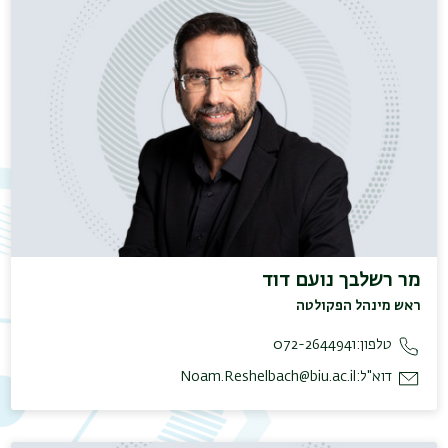
תפר
מר רשלבך נועם דוד
משנ
ראש מינהל הפקולטה
טלפון:
072-2644941
דוא"ל:
Noam.Reshelbach@biu.ac.il