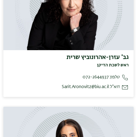
גב' עזרן-אהרונוביץ שרית
ראש לשכת הדיקן
טלפון:
072-2644937
דוא"ל:
Sarit.Aronovitz@biu.ac.il