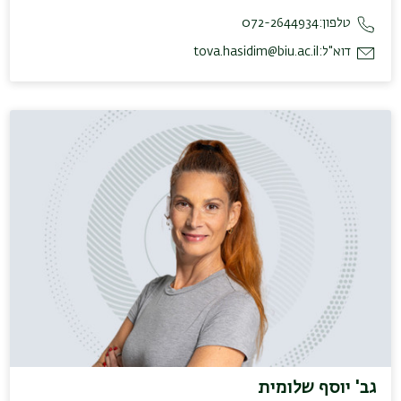
טלפון:
072-2644934
דוא"ל:
tova.hasidim@biu.ac.il
גב' יוסף שלומית