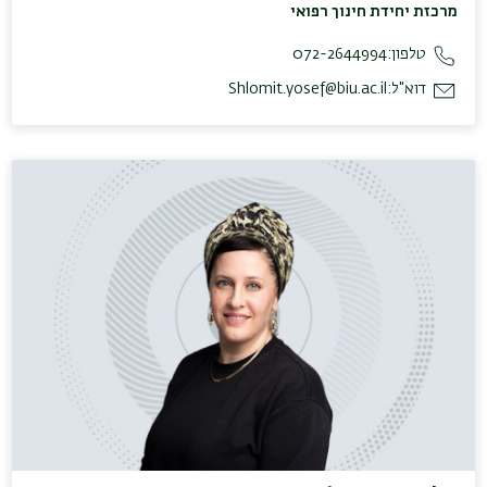
מרכזת יחידת חינוך רפואי
טלפון:
072-2644994
דוא"ל:
Shlomit.yosef@biu.ac.il