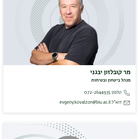
מר קובלזון יבגני
מנהל ביטחון ובטיחות
טלפון:
072-2644935
דוא"ל:
evgeny.kovalzon@biu.ac.il