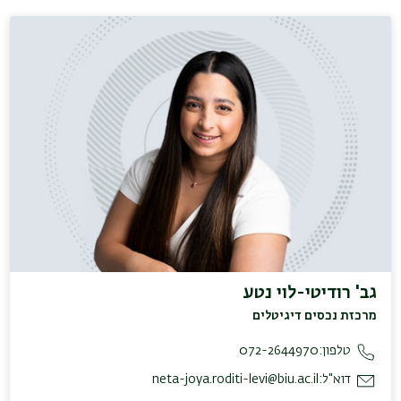
גב' רודיטי-לוי נטע
מרכזת נכסים דיגיטלים
טלפון:
072-2644970
דוא"ל:
neta-joya.roditi-levi@biu.ac.il