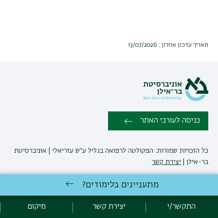
תאריך עדכון אחרון : 13/07/2026
כניסה לעורכי האתר
כל הזכויות שמורות: הפקולטה לרפואה בגליל ע״ש עזריאלי | אוניברסיטת
בר-אילן |
יצירת קשר
מתעניינים בלימודים?
לימודי רפואה
באוניברסיטת בר-אילן
פיתוח:
אגף תקשוב, אוניברסיטת בר-אילן
התקשר/י
יצירת קשר
מיקום
הצהרת נגישות
מדיניות פרטיות