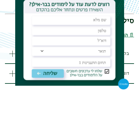
Hall PhD;14th Edition
סילבוס מבחן הידע
📄
הורדת הסילבוס המלא
בקשות לתנאים מותאמים במבחן הידע
דוגמאות לשאלות ממבחן הידע