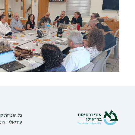
כל הזכויות ש
עזריאלי | אונ