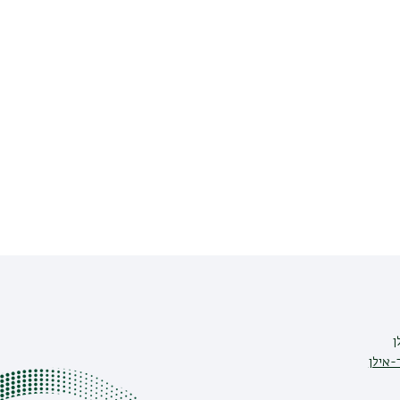
ן
-אילן