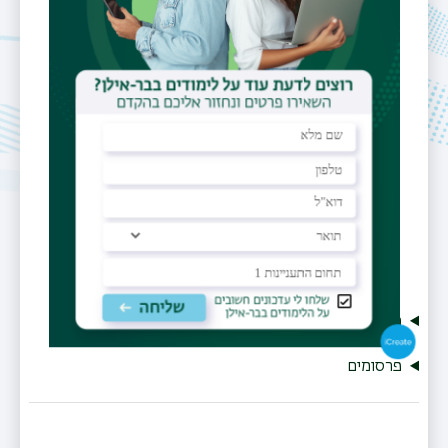
mary.rudolf@biu.ac.il
תחומי מחקר
בריאות הציבור
מרכזי מחקר
הפקולטה לרפואה
ע"ש עזריאלי,
אוניברסיטת בר-אילן,
צפת
מחקר
פרסומים