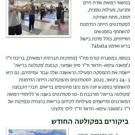
בנושאי רפואת אורח חיים
ומניעה, פעילות גופנית,
תזונה, מתח ושחיקה.
לסטודנטים הייתה הזדמנות
להשתתף במפגשים
חווייתיים, כולל סדנת בישול
בריא ואימון
Tabata
.
בנוסף, במסגרת קורס מח"ר (מחויבות חברתית רפואית), בריכוז ד"ר
ג'ומאנה עיסא-חדאד וד"ר סיון שפיצר, קבוצת 'פקולטה בריאה'
יישמה את ההפסקה הפעילה הראשונה שלה עבור עמיתיהם, גם היא
ב-24 בינואר, 2023. לסטודנטים מהפקולטה הייתה הזדמנות
להשתתף במפגש יוגה והם נהנו מחטיפים בריאים. חברי הקבוצה
'פקולטה בריאה' מורכבת מ-10 סטודנטים בשנה א' ללימודי רפואה
המארגנים ומיישמים פעילויות לקידום בריאות בהנחיה ובפיקוח של
ד"ר ג'ומאנה עיסא-חדאד וד"ר לילך מלצקי.
ביקורים בפקולטה החודש