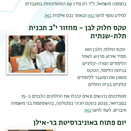
בתמונה משמאל, ד"ר רון פירן עם הסטודנטיות במעבדתו.
למידע נוסף לחצו
כאן
ובאתר כנס אילנית
כאן
.
טקס חלוק לבן – מחזור י"ב תכנית
תלת-שנתית
טקס החלוק הלבן הוא
תמיד אירוע מרגש. לאחר
הלימודים הפרה-קליניים
בכיתת הלימוד, הטקס
מסמן את המעבר ללימודים
קליניים בבית החולים.
סטודנטים נרגשים וגאים קיבלו את החלוקים הלבנים ב-15
בפברואר, 2023 בטקס חגיגי בפקולטה, בהשתתפות בני משפחה
וחברים. לעוד לחצו
כאן
.
יום פתוח באוניברסיטת בר-אילן