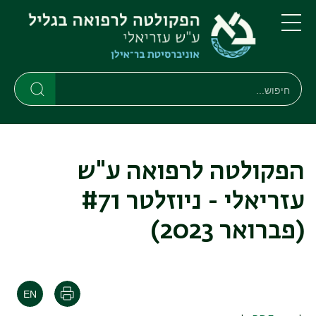
דילוג
דילוג
לתוכן
לתפריט
ניווט
העיקרי
תפריט
ראשי
חיפוש
חיפוש
חיפוש
הפקולטה לרפואה ע"ש
עזריאלי - ניוזלטר #71
(פברואר 2023)
הדפסה