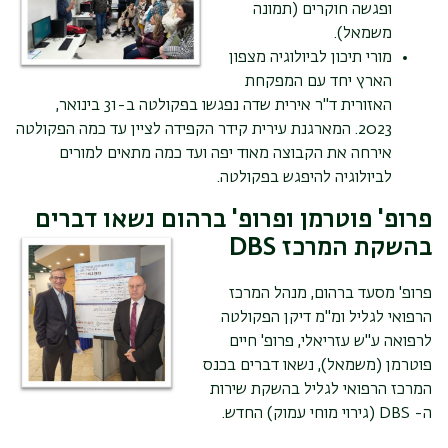
ופגשה חוקרים (תמונה
משמאל).
מורי תיכון לביולוגיה מצפון
הארץ יחד עם המפקחת
האזורית ד"ר
אירית שדה נפגשו בפקולטה ב-31 בינואר,
2023. המארגנת עירית קידר הקפידה לציין עד כמה הפקולטה
אירחה את הקבוצה מאוד יפה ועד כמה מתאים למורים
לביולוגיה להיפגש בפקולטה.
פרופ' פוטרמן ופרופ' ברהום נשאו דברים
בהשקת המרכז
DBS
פרופ' מסעד ברהום, מנהל המרכז
הרפואי לגליל ומ"מ דיקן הפקולטה
לרפואה ע"ש
עזריאלי, פרופ' חיים
פוטרמן (משמאל), נשאו דברים בכנס
המרכז הרפואי לגליל בהשקת שירות
ה-
DBS
(גירוי מוחי עמוק) החדש.