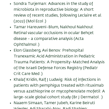
Sondra Turjeman: Advances in the study of
microbiota in reproductive biology: A short
review of recent studies, following Leclaire et al.
(2022) (Mol Ecol .)
Tamar Hareuveni-Blum, Nakhoul Nakhoul:
Retinal vascular occlusions in ocular Behçet
disease - a comparative analysis (Acta
Ophthalmol .)
Elon Glassberg, Avi Benov: Prehospital
Tranexamic Acid Administration in Pediatric
Trauma Patients: A Propensity-Matched Analysis
of the Israeli Defense Forces Registry (Pediatr
Crit Care Med .)
Khalaf Kridin, Ralf J Ludwig: Risk of infections in
patients with pemphigus treated with rituximab
versus azathioprine or mycophenolate mofetil: A
large-scale global cohort study (Br J Dermatol . )
Naaem Simaan, Tamer Jubeh, Karine Beiruti