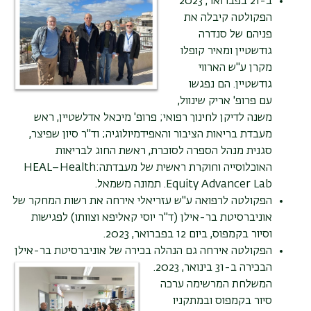
ב-21 בפברואר, 2023
הפקולטה קיבלה את
פניהם של סנדרה
גודשטיין ומאיר קופלו
מקרן ע"ש הארווי
גודשטיין. הם נפגשו
עם פרופ' אריק שינוול,
משנה לדיקן לחינוך רפואי; פרופ' מיכאל
אדלשטיין, ראש
מעבדת בריאות הציבור והאפידמיולוגיה; וד"ר סיון שפיצר,
סגנית מנהל הספרה לסוכרת, ראשת החוג לבריאות
האוכלוסייה וחוקרת ראשית של מעבדתה:
HEAL–Health
Equity Advancer Lab
. תמונה משמאל.
הפקולטה לרפואה ע"ש עזריאלי אירחה את רשות המחקר של
אוניברסיטת בר-אילן (ד"ר יוסי קאליפא וצוותו) לפגישות
וסיור בקמפוס, ביום 12 בפברואר, 2023.
הפקולטה אירחה גם הנהלה בכירה של אוניברסיטת בר-אילן
הבכירה
ב-31 בינואר, 2023.
המשלחת המרשימה ערכה
סיור בקמפוס ובמתקניו