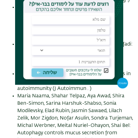
Based OCT Biometers (J Cataract Refract Surg .)
Lior Segev, Abraham O Samson: The Risk of
Breakthrough Bleeding Justifies the Use of
Combined Hormonal Contraception Over
Progesterone-Only Pills While Breastfeeding
(Breastfeed Med . )
Ran Katz, Muhamad Sabih Abu Ahmed, Ali Safadi:
The Butterfly: A Novel Minimally Invasive
Transurethral Retraction Device for Benign
Hypertrophy of the Prostate (Urol Int . )
Chaim Putterman: Progress and unmet needs in
understanding fundamental mechanisms of
autoimmunity (J Autoimmun . )
Maria Naama, Shahar Telpaz, Aya Awad, Shira
Ben-Simon, Sarina Harshuk-Shabso, Sonia
Modilevsky, Elad Rubin, Jasmin Sawaed, Lilach
Zelik, Mor Zigdon, Nofar Asulin, Sondra Turjeman,
Michal Werbner, Meital Nuriel-Ohayon, Shai Bel:
Autophagy controls mucus secretion from