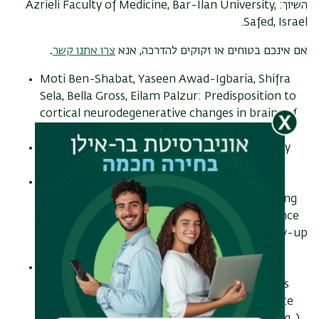
השיוך: Azrieli Faculty of Medicine, Bar-Ilan University,
Safed, Israel.
אם אינכם בטוחים או זקוקים להדרכה, אנא
צרו אתנו קשר
.
Moti Ben-Shabat, Yaseen Awad-Igbaria, Shifra
Sela, Bella Gross, Eilam Palzur: Predisposition to
cortical neurodegenerative changes in brains of
hypertension prone rats (J Transl Med . )
Ziv Gil: Extracellular vesicle fusion visualized by
cryo-electron microscopy (PNAS Nexus . )
Anthony Riches, Menahem Neuman, Jacob
Bornstein: The Light-weight Mid-urethral Sling
Implant for Female Stress Urinary Incontinence
Treatment: A One-Year Postoperative Follow-up
Study (Isr Med Assoc J .)
Tal Zadok, Otzem Chasid: Comparison of
Biometry Measurements and Intraocular Lens
Power Prediction Between Two Swept-source