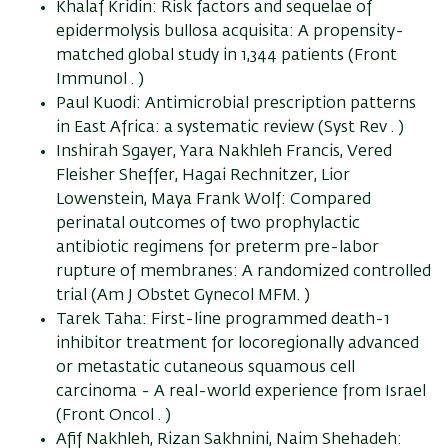
Khalaf Kridin: Risk factors and sequelae of
epidermolysis bullosa acquisita: A propensity-
matched global study in 1,344 patients (Front
Immunol . )
Paul Kuodi: Antimicrobial prescription patterns
in East Africa: a systematic review (Syst Rev . )
Inshirah Sgayer, Yara Nakhleh Francis, Vered
Fleisher Sheffer, Hagai Rechnitzer, Lior
Lowenstein, Maya Frank Wolf: Compared
perinatal outcomes of two prophylactic
antibiotic regimens for preterm pre-labor
rupture of membranes: A randomized controlled
trial (Am J Obstet Gynecol MFM. )
Tarek Taha: First-line programmed death-1
inhibitor treatment for locoregionally advanced
or metastatic cutaneous squamous cell
carcinoma - A real-world experience from Israel
(Front Oncol . )
Afif Nakhleh, Rizan Sakhnini, Naim Shehadeh: