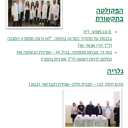
הפקולטה
בתקשורת
ynet.co.il
: דיון
בכנסת על תחקיר הסרטן בחיפה: "לא נרפה ממפרץ הסכנה
(ד"ר קרן אגאי-שי)
כאן 11: סבתא מתמחה: בגיל 55 - אורנית הגשימה את
החלום להיות רופאה (ד"ר אורנית נחמני)
גלריה
טקס חלוק לבן - תכנית תלת-שנתית (פברואר 2023)