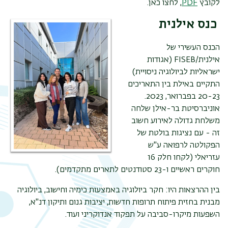
לקובץ
PDF
, לחצו כאן.
כנס אילנית
הכנס העשירי של
אילנית/
FISEB
(אגודות
ישראליות לביולוגיה ניסויית)
התקיים באילת
בין התאריכים
20-23 בפברואר, 2023.
אוניברסיטת בר-אילן שלחה
משלחת גדולה לאירוע חשוב
תפר
זה - עם נציגות בולטת של
משנ
הפקולטה לרפואה ע"ש
עזריאלי (לקחו חלק 16
חוקרים ראשיים ו-23 סטודנטים לתארים מתקדמים).
בין ההרצאות היו: חקר ביולוגיה באמצעות כימיה וחישוב, ביולוגיה
מבנית בחזית פיתוח תרופות חדשות, יציבות גנום ותיקון דנ"א,
השפעות מיקרו-סביבה על תפקוד אנדוקריני ועוד.