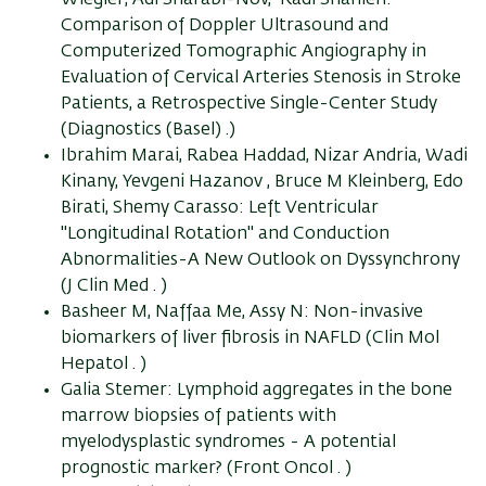
Wiegler, Adi Sharabi-Nov, Radi Shahien:
Comparison of Doppler Ultrasound and
Computerized Tomographic Angiography in
Evaluation of Cervical Arteries Stenosis in Stroke
Patients, a Retrospective Single-Center Study
(Diagnostics (Basel) .)
Ibrahim Marai, Rabea Haddad, Nizar Andria, Wadi
Kinany, Yevgeni Hazanov , Bruce M Kleinberg, Edo
Birati, Shemy Carasso: Left Ventricular
"Longitudinal Rotation" and Conduction
Abnormalities-A New Outlook on Dyssynchrony
(J Clin Med . )
Basheer M, Naffaa Me, Assy N: Non-invasive
biomarkers of liver fibrosis in NAFLD (Clin Mol
Hepatol . )
Galia Stemer: Lymphoid aggregates in the bone
marrow biopsies of patients with
myelodysplastic syndromes - A potential
prognostic marker? (Front Oncol . )