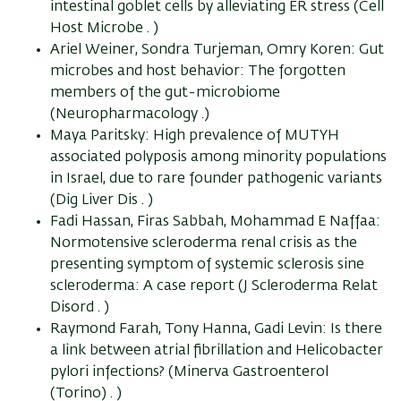
intestinal goblet cells by alleviating ER stress (Cell
Host Microbe . )
Ariel Weiner, Sondra Turjeman, Omry Koren: Gut
microbes and host behavior: The forgotten
members of the gut-microbiome
(Neuropharmacology .)
Maya Paritsky: High prevalence of MUTYH
associated polyposis among minority populations
in Israel, due to rare founder pathogenic variants
(Dig Liver Dis . )
Fadi Hassan, Firas Sabbah, Mohammad E Naffaa:
Normotensive scleroderma renal crisis as the
presenting symptom of systemic sclerosis sine
scleroderma: A case report (J Scleroderma Relat
Disord . )
Raymond Farah, Tony Hanna, Gadi Levin: Is there
a link between atrial fibrillation and Helicobacter
pylori infections? (Minerva Gastroenterol
(Torino) . )