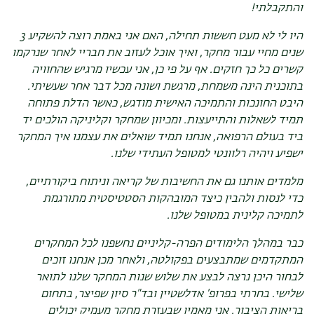
והתקבלתי!
היו לי לא מעט חששות תחילה, האם אני באמת רוצה להשקיע 3
שנים מחיי עבור מחקר, ואיך אוכל לעזוב את חבריי לאחר שנרקמו
קשרים כל כך חזקים. אף על פי כן, אני עכשיו מרגיש שהחוויה
בתוכנית הינה משמחת, מרגשת ושונה מכל דבר אחר שעשיתי.
היבט החונכות והתמיכה האישית מודגש, כאשר הדלת פתוחה
תמיד לשאלות והתייעצות. ומכיוון שמחקר וקליניקה הולכים יד
ביד בעולם הרפואה, אנחנו תמיד שואלים את עצמנו איך המחקר
ישפיע ויהיה רלוונטי למטופל העתידי שלנו.
מלמדים אותנו גם את החשיבות של קריאה וניתוח ביקורתיים,
כדי לנסות ולהבין כיצד המובהקות הסטטיסטית מתורגמת
לתמיכה קלינית במטופל שלנו.
כבר במהלך הלימודים הפרה-קליניים נחשפנו לכל המחקרים
המתקדמים שמתבצעים בפקולטה, ולאחר מכן אנחנו זוכים
לבחור היכן נרצה לבצע את שלוש שנות המחקר שלנו לתואר
שלישי. בחרתי בפרופ' אדלשטיין ובד"ר סיון שפיצר, בתחום
בריאות הציבור. אני מאמין שבעזרת מחקר מעמיק יכולים