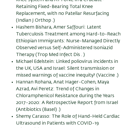
Knee System and ATTUNE in a Cruciate-
Retaining Fixed-Bearing Total Knee
Replacement, with no Patellar Resurfacing
(Indian J Orthop .)
Hashem Bishara, Amer Saffouri: Latent
Tuberculosis Treatment among Hard-to-Reach
Ethiopian Immigrants: Nurse-Managed Directly
Observed versus Self-Administered Isoniazid
Therapy (Trop Med Infect Dis . )
Michael Edelstein: Linked poliovirus incidents in
the UK, USA and Israel: Silent transmission or
missed warnings of vaccine inequity? (Vaccine .)
Hannan Rohana, Anat Hager-Cohen, Maya
Azrad, Avi Peretz: Trend of Changes in
Chloramphenicol Resistance during the Years
2017-2020: A Retrospective Report from Israel
(Antibiotics (Basel) .)
Shemy Carasso: The Role of Hand-Held Cardiac
Ultrasound in Patients with COVID-19