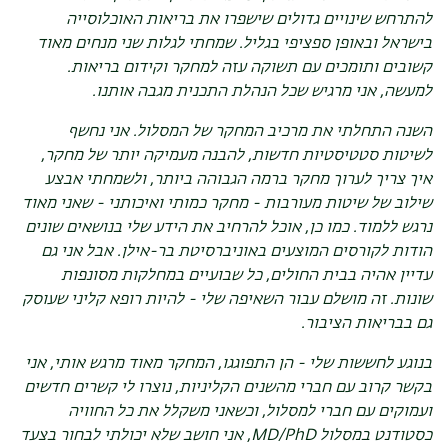
להתרחש שינויים גדולים שישפרו את בריאות האוכלוסייה
בישראל ובאופן ספציפי בגליל. שמחתי לגלות שני מנחים מאוד
קשובים ותומכים עם תשוקה עזה למחקר וקידום בריאות.
למעשה, אני מרגיש שכל הנהלת התכנית מגבה אותנו.
השנה התחלתי את מרכיב המחקר של המסלול. אני נחשף
לשיטות סטטיסטיות חדשות, להבנה מעמיקה יותר של מחקר,
איך צריך לערוך מחקר ברמה הגבוהה ביותר, ולשמחתי אבצע
שילוב של שיטות מעורבות - מחקר כמותי ואיכותני - שאני מאוד
נרגש ללמוד. כמו כן, אוכל להרחיב את הידע שלי בנושאים שונים
הודות לקורסים המוצעים באוניברסיטת בר-אילן. אבל אני גם
עדיין אהיה בבית החולים, כל שבועיים במחלקות מסונפות
שונות. זה מושלם עבור השאיפה שלי - להיות רופא קליני שעוסק
גם בבריאות הציבור.
בנוגע לחששות שלי - הן התפוגגו, המחקר מאוד מרגש אותי, אני
בקשר קרוב עם חברי מהשנים הקליניות, נוצרו לי קשרים חדשים
ועמוקים עם חברי למסלול, וכשאני משקלל את כל החוויה
כסטודנט במסלול
MD/PhD
, אני חושב שלא יכולתי לבחור בצעד