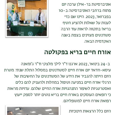
אוניברסיטת בר-אילן ערכה יום
פתוח ברחבי האוניברסיטה ב-10
בפברואר, 2023. היינו שם כדי
לענות על שאלות ולהציע חטיף
בריא! בתקווה לראות עוד הרבה
סטודנטים מצוינים בצפת בשנה
האקדמית הבאה.
אורח חיים בריא בפקולטה
ב-24 בינואר, 2023 ארגנו ד"ר לילך מלצקי וד"ר ג'ומאנה
עיסא-חדאד יום אורח חיים לסטודנטים במסלול התלת שנתי. מטרת
היום הייתה להגביר את הידע של הסטודנטים על החשיבות של
הרגלי אורח חיים במניעה וטיפול במחלות ולהעניק להם כלים
ואסטרטגיות לשיפור התנהגויות אורח החיים שלהם. עדויות מראות
כי רופאים העוסקים באורח חיים בריא נוטים יותר לספק ייעוץ
רפואת אורח חיים למטופליהם.
היום כלל הרצאות חינוכיות