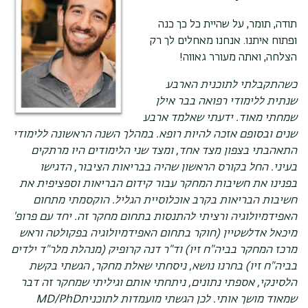
תודה, תומר, על שהיית כל כך כנה
ופתוח איתנו. אנחנו מאחלים לך רק
הצלחה, ואתה מעורר גאווה!
כשהתקבלתי לתוכנית הארבע
שנתית ללימודי רפואה בבר אילן
שמחתי מאוד. ידעתי שאלמד ארבע
שנים ובסופם אזכה להיות רופא. במהלך השנה הראשונה ללימודי
התאהבתי בצפון מצד אחד, ומצד שני הלימודים היו מרתקים
בעיני. החל בקורס הראשון שהיה בבריאות הציבור, הדגישו
בפנינו את חשיבות המחקר עבור קידום הבריאות וספציפית את
חשיבות הבריאות בקרב אוכלוסיית הגליל. הוקסמתי מתחום
האפידמיולוגיה ורציתי להתנסות בתחום מחקר זה. יחד עם פרופ'
מיכאל אדלשטיין (חוקר בתחום האפידמיולוגיה בפקולטה וראש
מרכז המחקר בביה"ח זיו) וד"ר דנה קרופיק (מנהלת מלר"ד ילדים
בביה"ח זיו) בחרנו נושא, ניסחתי שאלת מחקר, הגשתי בקשת
הלסינקי, אספתי נתונים, ניתחתי אותם וגיליתי שמחקר זה דבר
שמאוד מושך אותי. לכן הגשתי מועמדות לתוכנית
MD/PhD