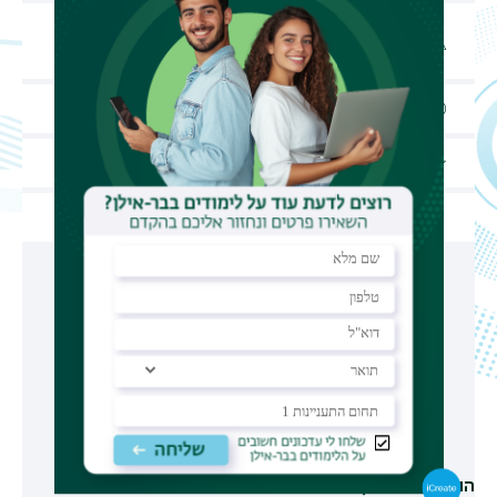
הפקולטה לרפואה Porch
מיקום האירוע
Auditorium
מחיר האירוע
ללא עלות
סוג האירוע
אירוע פיזי
קהל יעד
פתוח לקהל הרחב
Trauma Under Psychedelics: How trauma
during altered states of consciousness
impacts cognitive, physiological and clinical
outcomes
הורידו ליומן