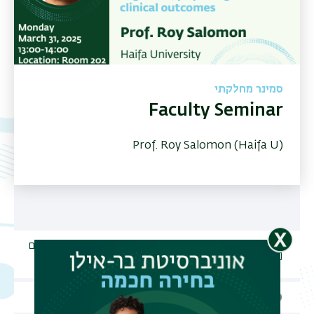
סמינר מחלקתי
Faculty Seminar
Prof. Roy Salomon (Haifa U)
תפר
משנ
31.03.2025, ב ניסן התשפה, יום
תאריך האירוע
שני
שעת האירוע
12:30