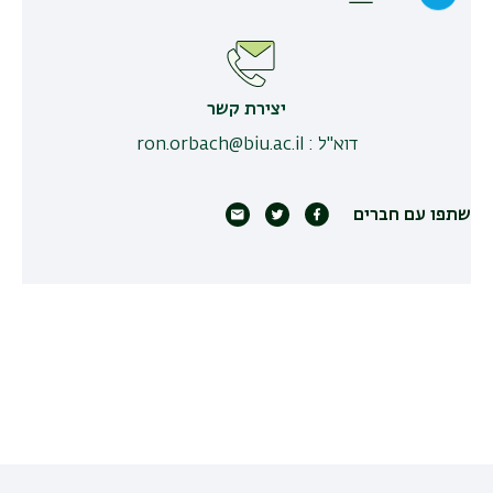
יצירת קשר
דוא"ל
:
ron.orbach@biu.ac.il
שתפו עם חברים