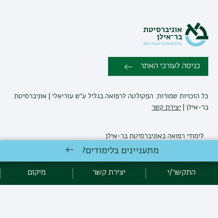
כניסה לעורכי האתר
כל הזכויות שמורות: הפקולטה לרפואה בגליל ע״ש עזריאלי | אוניברסיטת
בר-אילן |
יצירת קשר
לימודי רפואה
באוניברסיטת בר-אילן
פיתוח:
אגף תקשוב, אוניברסיטת בר-אילן
מתעניינים בלימודים?
הצהרת נגישות
מדיניות פרטיות
אקדימה בר-אילן
התקשר/י
יצירת קשר
מיקום