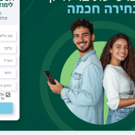
מדריך קליני
דוא"ל
srour@clalit.org.il
תחום הוראה
רפואת המשפחה
מחלקה
רפואת המשפחה
מרפאה
שירותי בריאות כללית, מחוז צפון