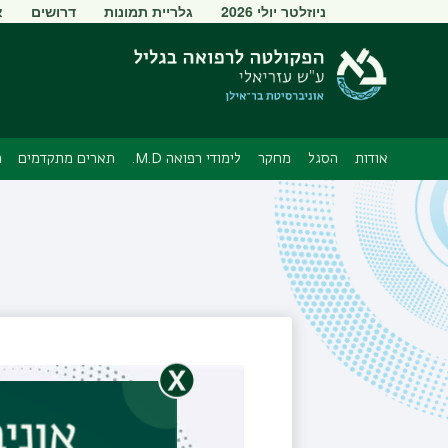
תפריט
ניוזלטר יולי 2026
גלריית תמונות
דרושים
א
משני
אודות
הסגל
מחקר
לימודי רפואה M.D.
תארים מתקדמים
מ