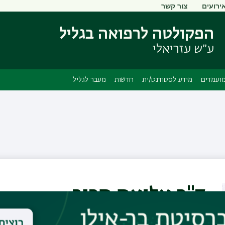
ירועים
צור קשר
דילוג
דילוג
לתוכן
לתפריט
הפקולטה לרפואה בגליל
ניווט
העיקרי
ראשי
ע״ש עזריאלי
ועמדים
מידע לסטודנט/ית
חדשות
מעבר לגליל
ד"ר אליאס סרור