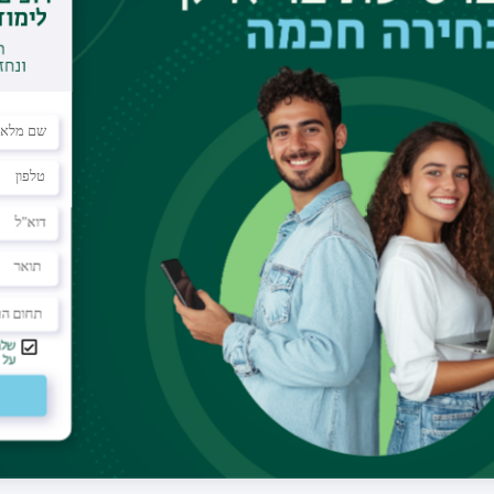
מדריך קליני
דוא"ל
baki2006@gmail.com
תחום הוראה
רפואת המשפחה
מחלקה
רפואת המשפחה
מרפאה
שירותי בריאות כללית, מחוז צפון