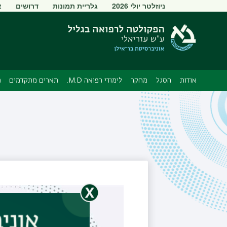
תפריט
ניוזלטר יולי 2026
גלריית תמונות
דרושים
א
משני
אודות
הסגל
מחקר
לימודי רפואה M.D.
תארים מתקדמים
מ