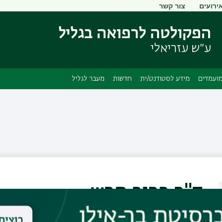
ירועים
צור קשר
דילוג
דילוג
לתוכן
לתפריט
הפקולטה לרפואה בגליל
ניווט
העיקרי
ראשי
ע״ש עזריאלי
ועמדים
מידע לסטודנט/ית
חדשות
מעבר לגליל
ד"ר ברוך חרש