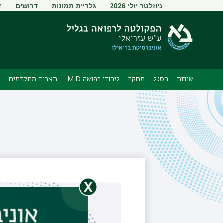
תפריט
ניוזלטר יולי 2026
גלריית תמונות
דרושים
א
משני
אודות
הסגל
מחקר
לימודי רפואה M.D.
תארים מתקדמים
מ