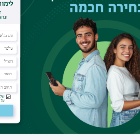
מדריך קליני
דוא"ל
gada@ziv.gov.il
דוא"ל בר-אילן
gad.azogui@biu.ac.il
מרכז רפואי
המרכז הרפואי זיו, צפת
מחלקה
נשים ויולדות