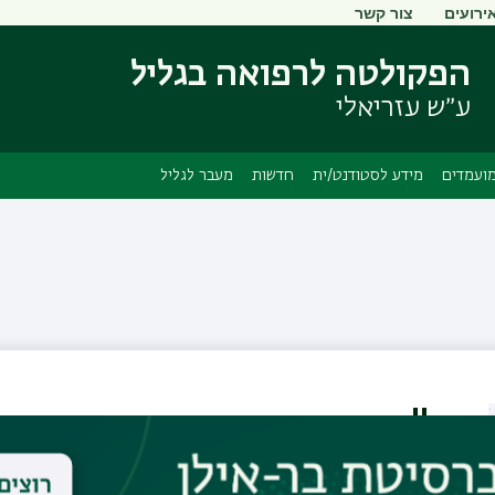
ירועים
צור קשר
דילוג
דילוג
לתוכן
לתפריט
הפקולטה לרפואה בגליל
ניווט
העיקרי
ראשי
ע״ש עזריאלי
ועמדים
מידע לסטודנט/ית
חדשות
מעבר לגליל
ד"ר גד אזוגי