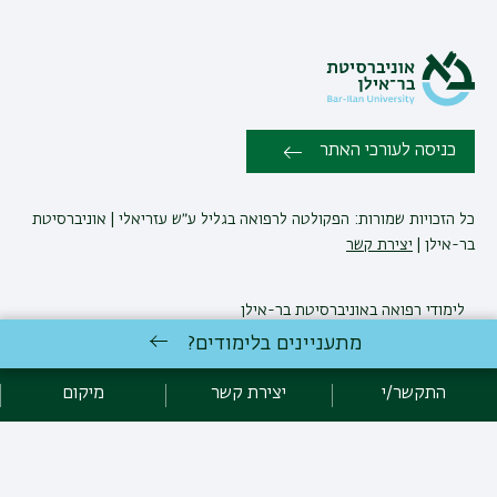
כניסה לעורכי האתר
כל הזכויות שמורות: הפקולטה לרפואה בגליל ע״ש עזריאלי | אוניברסיטת
בר-אילן |
יצירת קשר
לימודי רפואה
באוניברסיטת בר-אילן
פיתוח:
אגף תקשוב, אוניברסיטת בר-אילן
מתעניינים בלימודים?
הצהרת נגישות
מדיניות פרטיות
אקדימה בר-אילן
התקשר/י
יצירת קשר
מיקום