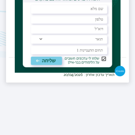
ביה"ח אי.מ.מ.ס - סקוטי, נצרת
מחלקה
גסטרואנטרולוגיה
תאריך עדכון אחרון : 20/04/2026