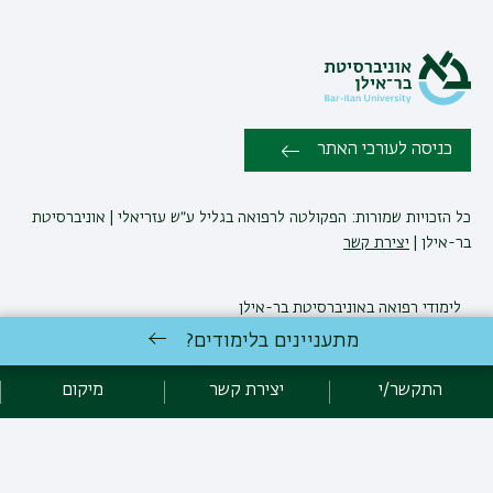
כניסה לעורכי האתר
כל הזכויות שמורות: הפקולטה לרפואה בגליל ע״ש עזריאלי | אוניברסיטת
בר-אילן |
יצירת קשר
לימודי רפואה
באוניברסיטת בר-אילן
פיתוח:
אגף תקשוב, אוניברסיטת בר-אילן
מתעניינים בלימודים?
הצהרת נגישות
מדיניות פרטיות
אקדימה בר-אילן
התקשר/י
יצירת קשר
מיקום