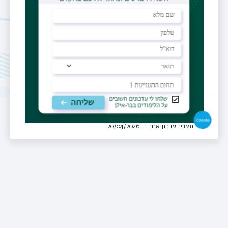
ביה"ח אי.מ.מ.ס - סקוטי, נצרת
מחלקה
פנימית
תאריך עדכון אחרון : 20/04/2026