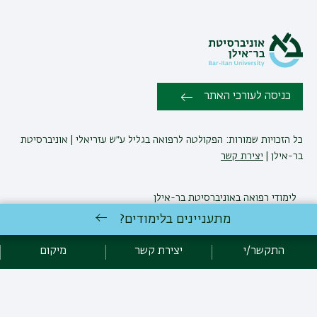
כניסה לעורכי האתר
כל הזכויות שמורות: הפקולטה לרפואה בגליל ע״ש עזריאלי | אוניברסיטת
בר-אילן |
יצירת קשר
לימודי רפואה
באוניברסיטת בר-אילן
פיתוח:
אגף תקשוב, אוניברסיטת בר-אילן
מתעניינים בלימודים?
הצהרת נגישות
מדיניות פרטיות
אקדימה בר-אילן
התקשר/י
יצירת קשר
מיקום