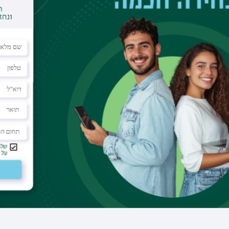
מדריך קליני
דוא"ל בר-אילן
celia.surio@biu.ac.il
מרכז רפואי
המרכז הרפואי לגליל, נהריה
מחלקה
המטולוגיה