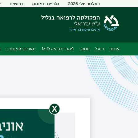
תפריט
ניוזלטר יולי 2026
גלריית תמונות
דרושים
א
משני
אודות
הסגל
מחקר
לימודי רפואה M.D.
תארים מתקדמים
מ