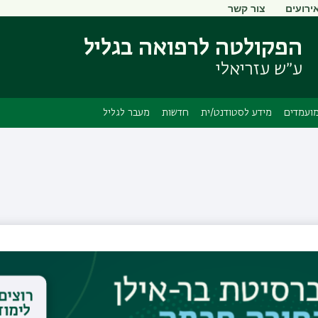
ירועים
צור קשר
דילוג
דילוג
לתוכן
לתפריט
הפקולטה לרפואה בגליל
ניווט
העיקרי
ראשי
ע״ש עזריאלי
ועמדים
מידע לסטודנט/ית
חדשות
מעבר לגליל
ד"ר צ'ליה סוריאו