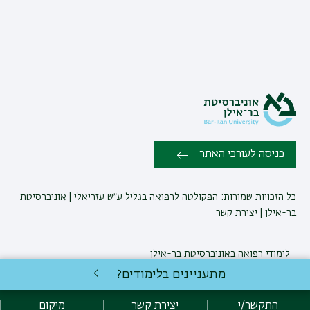
כניסה לעורכי האתר
כל הזכויות שמורות: הפקולטה לרפואה בגליל ע״ש עזריאלי | אוניברסיטת
בר-אילן |
יצירת קשר
לימודי רפואה
באוניברסיטת בר-אילן
פיתוח:
אגף תקשוב, אוניברסיטת בר-אילן
מתעניינים בלימודים?
הצהרת נגישות
מדיניות פרטיות
אקדימה בר-אילן
התקשר/י
יצירת קשר
מיקום