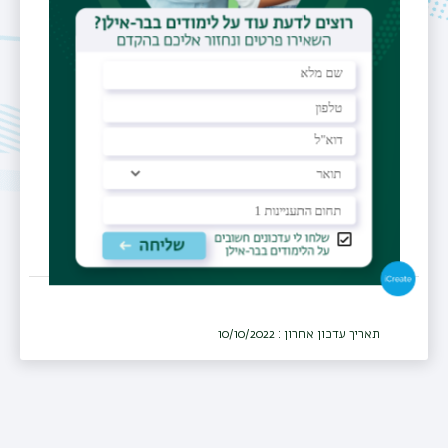
sobhiya.mruwat-
rabah@biu.ac.il
מרכז רפואי
ביה"ח אי.מ.מ.ס - סקוטי, נצרת
מחלקה
נשים ויולדות
תאריך עדכון אחרון : 10/10/2022