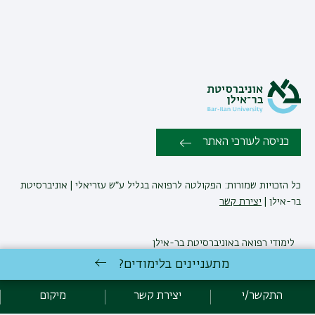
כניסה לעורכי האתר
כל הזכויות שמורות: הפקולטה לרפואה בגליל ע״ש עזריאלי | אוניברסיטת
בר-אילן |
יצירת קשר
לימודי רפואה
באוניברסיטת בר-אילן
פיתוח:
אגף תקשוב, אוניברסיטת בר-אילן
מתעניינים בלימודים?
הצהרת נגישות
מדיניות פרטיות
אקדימה בר-אילן
התקשר/י
יצירת קשר
מיקום