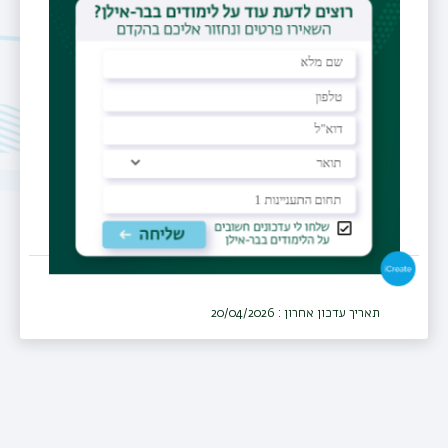
yevgeni.yampolsky@biu.ac.il
מרכז רפואי
המרכז הרפואי לגליל, נהריה
מחלקה
פנימית
תאריך עדכון אחרון : 20/04/2026