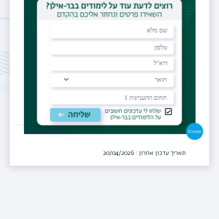
saad.abu-saleh@biu.ac.il
מרכז רפואי
המרכז הרפואי זיו, צפת
מחלקה
נוירולוגיה
תאריך עדכון אחרון : 20/04/2026