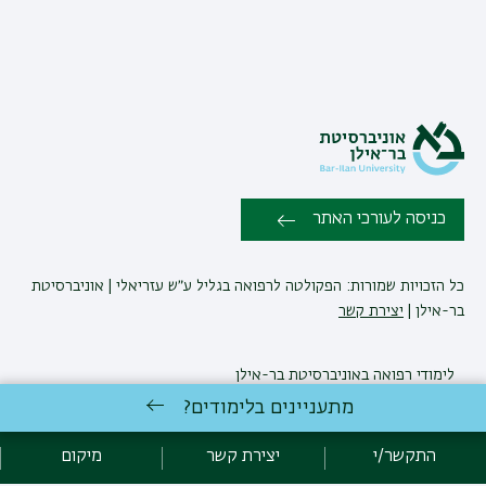
כניסה לעורכי האתר
כל הזכויות שמורות: הפקולטה לרפואה בגליל ע״ש עזריאלי | אוניברסיטת
בר-אילן |
יצירת קשר
לימודי רפואה
באוניברסיטת בר-אילן
פיתוח:
אגף תקשוב, אוניברסיטת בר-אילן
מתעניינים בלימודים?
הצהרת נגישות
מדיניות פרטיות
אקדימה בר-אילן
התקשר/י
יצירת קשר
מיקום