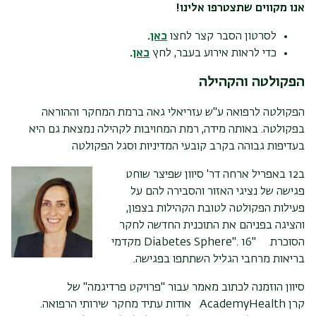
אנו מקווים שתצטרפו אלינו!
לסרטון הסבר קצר לחצו
כאן
.
כדי לראות אירוע בעבר, לחץ
כאן
.
הפקולטה והקהילה
הפקולטה לרפואה ע"ש עזריאלי גאה ברמת המחקר וההוראה
בפקולטה. באותה מידה, רמת המחויבות לקהילה נמצאת גם היא
בעדיפות גבוהה בקרב קובעי המדיניות וסגל הפקולטה
ב12 באפריל ארחה דר' סיוון שפיצר שוחט
פגישה של נציגי האזור והסבירה להם על
פעילות הפקולטה לטובת הקהילות בצפון,
והציגה בפניהם את התוכנית החדשה לחקר
הסוכרת "Diabetes Sphere". 16 מקדמי
בריאות מרחבי הגליל השתתפו בפגישה.
סיוון הוזמנה לכתוב מאמר עבור "פרויקט פרדיגמה" של
קרן AcademyHealth אודות עתיד מחקר שירותי הרפואה.