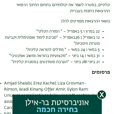
קליניים, במטרה לשפר את יכולותיהם בתחום החינוך הרפואי.
ההרצאות ניתנות בעברית.
נושאי ההרצאות מפורטים להלן:
22 במרץ ו 5 באפריל – " המורה הקליני"
12 באפריל ן 26באפריל – "סביבת לימוד אופטימלית וקביעת
מטרות חינוכיות"
5 במאי ו 24 במאי – " מודלים להוראה קלינית"
31 במאי ו 14 ביוני – "מקצועיות בהוראה ומשוב אפקטיבי"
21 ביוני ו28 ביוני – "הערכת סטודנטים במסגרת קלינית"
פרסומים
Amjad Shalabi, Erez Kachel, Liza Grosman-
Rimon, Wadi Kinany, Offer Amir, Eylon Ram:
Unusual complications following left ventricular
assisted device implantation: case series (J
Cardiothorac Surg.)
Edo Y Birati: Characteristics and Outcomes of