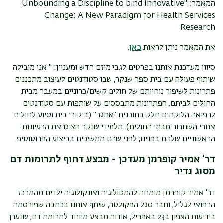
המאמר: "Unbounding a Discipline to bind Innovative
Change: A New Paradigm for Health Services
Research
את המאמר ניתן לראות
כאן
.
סיוון מעדכנת אותנו בפרטים לגבי מיזם חדש ומעניין: " אני מובילה
שיתוף פעולה עם בית ספר שנקר, שבו סטודנטים לעיצוב מתכננים
פתרונות לשיפור נוחיותם של חולים קשים/כרוניים במעבר מבית
החולים לביתם. הפתרונות מתבססים על שותפות עם סטודנטים
לרפואה הלוקחים חלק בתוכנית "אתגר" (ביקורי בית וסיוע לחולים
אחרי השחרור מבתי החולים). תלמידי שנקר הציגו את הרעיונות
הראשוניים שלהם בפנינו, לפני שהם ממשיכים בביצוע הפרוטוטיפ.
דר' אמיר קופרמן מעדכן - מבצע דחוף לתרומות דם
מסוג נדיר
דר' אמיר קופרמן מומחה להמטולוגיה ואונקולוגיה ילדים מהמרכז
הרפואי לגליל, וחבר סגל הפקולטה, שיתף אותנו בכתבה שפורסמה
בידיעות הצפון ב23 באפריל, אודות מבצע מיוחד לתרומת דם, שנערך