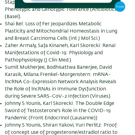
Staphylococcus aureus Isolates in Israel:
Phenotypic and Genotypic Tolerance (Antibiotics
(Basel).
Shai Bel: Loss of Fer Jeopardizes Metabolic
Plasticity and Mitochondrial Homeostasis in Lung
and Breast Carcinoma Cells (Int J Mol Sci.)
Zaher Armaly, Safa Kinaneh, Karl Skorecki: Renal
Manifestations of Covid-19: Physiology and
Pathophysiology (J Clin Med.)
Sumit Mukherjee, Bodhisattwa Banerjee, David
Karasik, Milana Frenkel-Morgenstern: mRNA-
lncRNA Co-Expression Network Analysis Reveals
the Role of lncRNAs in Immune Dysfunction
during Severe SARS-CoV-2 Infection (Viruses)
Johnny S Younis, Karl Skorecki: The Double Edge
Sword of Testosterone's Role in the COVID-19
Pandemic (Front Endocrinol (Lausanne))
Johnny S Younis, Shiran Yakovi, Yuri Perlitz: Proof
of concept use of progesterone/estradiol ratio to