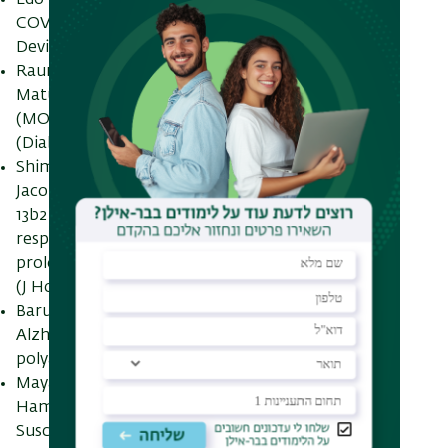
COVID-19 in Patients on Left Ventricular Assist
Device Support (Circ Heart Fail.)
Raunak Saab, Rasmi Abu-Ras, Hussein Darawshi:
Maturity Onset Diabetes of the Young Type 2
(MODY2): Insight from an Extended Family
(Diabetes Res Clin Pract.)
Shimon Edelstein, Shebly Tannous, Mevasseret T
Jacobs, Hila Ben-Amram, Salman Zarka: BNT
13b2 Pfizer vaccine protects against SARS-CoV-2
respiratory mucosal colonization even after
prolonged exposure to positive family members
(J Hosp Infect.)
Baruh Polis, David Karasik, Abraham O Samson:
Alzheimer's disease as a chronic maladaptive
polyamine stress response (Aging (Albany NY)
Maya Azrad, Chen Shmuel, Tamar Leshem, Zohar
Hamo, Keren Agay-Shay, Avi Peretz: Reduced
Susceptibility to Chlorhexidine among