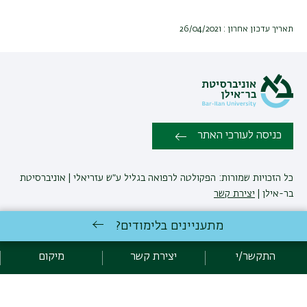
תאריך עדכון אחרון : 26/04/2021
כניסה לעורכי האתר
כל הזכויות שמורות: הפקולטה לרפואה בגליל ע״ש עזריאלי | אוניברסיטת
בר-אילן |
יצירת קשר
מתעניינים בלימודים?
לימודי רפואה
באוניברסיטת בר-אילן
פיתוח:
אגף תקשוב, אוניברסיטת בר-אילן
התקשר/י
יצירת קשר
מיקום
הצהרת נגישות
מדיניות פרטיות
אקדימה בר-אילן