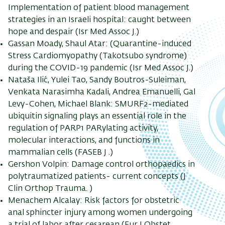
Implementation of patient blood management
strategies in an Israeli hospital: caught between
hope and despair (Isr Med Assoc J.)
Gassan Moady, Shaul Atar: (Quarantine-induced
Stress Cardiomyopathy (Takotsubo syndrome)
during the COVID-19 pandemic (Isr Med Assoc J.)
Nataša Ilić, Yulei Tao, Sandy Boutros-Suleiman,
Venkata Narasimha Kadali, Andrea Emanuelli, Gal
Levy-Cohen, Michael Blank: SMURF2-mediated
ubiquitin signaling plays an essential role in the
regulation of PARP1 PARylating activity,
molecular interactions, and functions in
mammalian cells (FASEB J .)
Gershon Volpin: Damage control orthopaedics in
polytraumatized patients- current concepts (J
Clin Orthop Trauma. )
Menachem Alcalay: Risk factors for obstetric
anal sphincter injury among women undergoing
a trial of labor after cesarean (Eur J Obstet