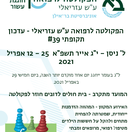
הפקולטה לרפואה ע"ש עזריאלי -
עדכון
תקופתי #39
ל' ניסן – י"ג אייר תשפ"א 25 – 12 אפריל
2021
תפר
ל"ג בעומר ייחגג יום אחד מוקדם יותר השנה, ביום חמישי 29
משנ
באפריל 2021.
המועד מתקרב -
בית חולים לדובים חוזר לפקולטה
האירוע המקוון - המהווה הזדמנות
ייחודית, שמטרתה להפחית
מתחים ולהקל
על
חששות הילדים
מטיפו
ל
רפואי, מרופאים ומבתי