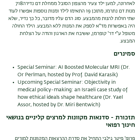
לאחרונה, למען ילד צעיר מהצפון הסובל ממחלת דם נדירה718
מנות דם נתרמו, מתוכן 19 התאימו לילד ומנות נוספות אפשרו לעוד
שתי חולות להנות מהמבצע. סוג הדם עליו מדובר, כל כך נדיר, שלא
היה באפשרות מד"א לספק את המנות ללא המבצע. הילד החולה
מטופל ע"י דר' קופרמן, ששיבח את הארגון והודה על הצלחת
המבצע.
סמינרים
Special Seminar: AI Boosted Molecular MRI (Dr.
Or Perlman, hosted by Prof. David Karasik)
Upcoming Special Seminar: Objectivity in
medical policy-making: an Israeli case study of
how ethical ideals shape healthcare (Dr. Yael
Assor, hosted by Dr. Miri Bentwich)
תזכורת -
סדנאות מקוונות למרצים קליניים בנושאי
חינוך רפואי
פרופ' פיטר גילבי התחיל את סדרת ההרצאות המקוונות למורים