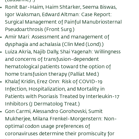
Ronit Bar-Haim, Haim Shtarker, Seema Biswas,
Igor Waksman, Edward Altman: Case Report:
Surgical Management of Painful Manubriosternal
Pseudoarthrosis (Front Surg.)
Amir Mari: Assessment and management of
dysphagia and achalasia (Clin Med (Lond).)
Luiza Akria, Najib Dally, Shai Yagenah: Willingness
and concerns of transfusion-dependent
hematological patients toward the option of
home transfusion therapy (Palliat Med.)
Khalaf Kridin, Erez Onn: Risk of COVID-19
Infection, Hospitalization, and Mortality in
Patients with Psoriasis Treated by Interleukin-17
Inhibitors (J Dermatolog Treat.)
Gon Carmi, Alessandro Gorohovski, Sumit
Mukherjee, Milana Frenkel-Morgenstern: Non-
optimal codon usage preferences of
coronaviruses determine their promiscuity for