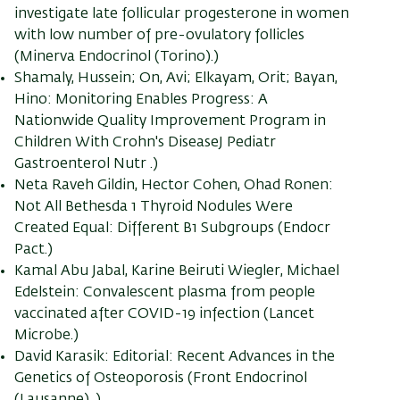
investigate late follicular progesterone in women
with low number of pre-ovulatory follicles
(Minerva Endocrinol (Torino).)
Shamaly, Hussein; On, Avi; Elkayam, Orit; Bayan,
Hino: Monitoring Enables Progress: A
Nationwide Quality Improvement Program in
Children With Crohn's DiseaseJ Pediatr
Gastroenterol Nutr .)
Neta Raveh Gildin, Hector Cohen, Ohad Ronen:
Not All Bethesda 1 Thyroid Nodules Were
Created Equal: Different B1 Subgroups (Endocr
Pact.)
Kamal Abu Jabal, Karine Beiruti Wiegler, Michael
Edelstein: Convalescent plasma from people
vaccinated after COVID-19 infection (Lancet
Microbe.)
David Karasik: Editorial: Recent Advances in the
Genetics of Osteoporosis (Front Endocrinol
(Lausanne) .)