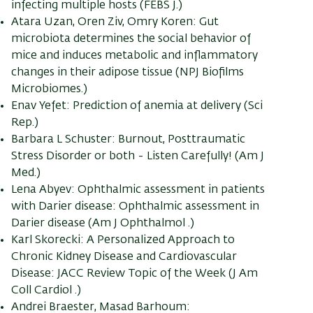
infecting multiple hosts (FEBS J.)
Atara Uzan, Oren Ziv, Omry Koren: Gut
microbiota determines the social behavior of
mice and induces metabolic and inflammatory
changes in their adipose tissue (NPJ Biofilms
Microbiomes.)
Enav Yefet: Prediction of anemia at delivery (Sci
Rep.)
Barbara L Schuster: Burnout, Posttraumatic
Stress Disorder or both - Listen Carefully! (Am J
Med.)
Lena Abyev: Ophthalmic assessment in patients
with Darier disease: Ophthalmic assessment in
Darier disease (Am J Ophthalmol .)
Karl Skorecki: A Personalized Approach to
Chronic Kidney Disease and Cardiovascular
Disease: JACC Review Topic of the Week (J Am
Coll Cardiol .)
Andrei Braester, Masad Barhoum: