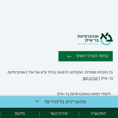
כניסה לעורכי האתר
כל הזכויות שמורות: הפקולטה לרפואה בגליל ע״ש עזריאלי | אוניברסיטת
בר-אילן |
יצירת קשר
לימודי רפואה
באוניברסיטת בר-אילן
פיתוח:
אגף תקשוב, אוניברסיטת בר-אילן
מתעניינים בלימודים?
הצהרת נגישות
מדיניות פרטיות
אקדימה בר-אילן
התקשר/י
יצירת קשר
מיקום