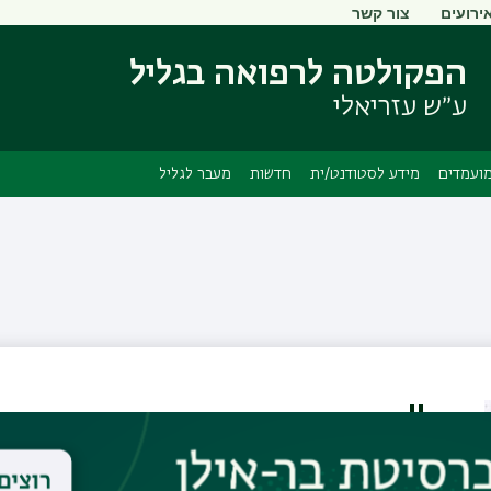
ירועים
צור קשר
דילוג
דילוג
לתוכן
לתפריט
הפקולטה לרפואה בגליל
ניווט
העיקרי
ראשי
ע״ש עזריאלי
ועמדים
מידע לסטודנט/ית
חדשות
מעבר לגליל
ד"ר דוד איסקוב