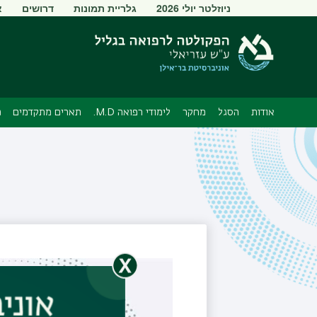
תפריט
ניוזלטר יולי 2026
גלריית תמונות
דרושים
א
משני
אודות
הסגל
מחקר
לימודי רפואה M.D.
תארים מתקדמים
מ