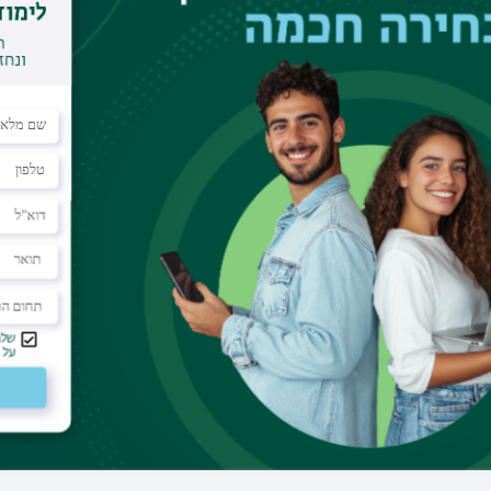
מדריך קליני
דוא"ל
davidis@clalit.org.il
דוא"ל בר-אילן
david.issakov@biu.ac.il
תחום הוראה
נשים
מרפאה
שירותי בריאות כללית, מחוז חיפה וגליל מערבי