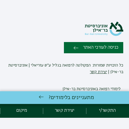
כניסה לעורכי האתר
כל הזכויות שמורות: הפקולטה לרפואה בגליל ע״ש עזריאלי | אוניברסיטת
בר-אילן |
יצירת קשר
לימודי רפואה
באוניברסיטת בר-אילן
פיתוח:
אגף תקשוב, אוניברסיטת בר-אילן
מתעניינים בלימודים?
הצהרת נגישות
מדיניות פרטיות
אקדימה בר-אילן
התקשר/י
יצירת קשר
מיקום