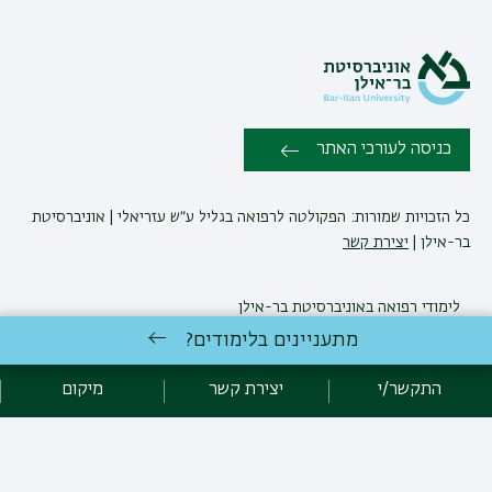
כניסה לעורכי האתר
כל הזכויות שמורות: הפקולטה לרפואה בגליל ע״ש עזריאלי | אוניברסיטת
בר-אילן |
יצירת קשר
לימודי רפואה
באוניברסיטת בר-אילן
פיתוח:
אגף תקשוב, אוניברסיטת בר-אילן
מתעניינים בלימודים?
הצהרת נגישות
מדיניות פרטיות
אקדימה בר-אילן
התקשר/י
יצירת קשר
מיקום