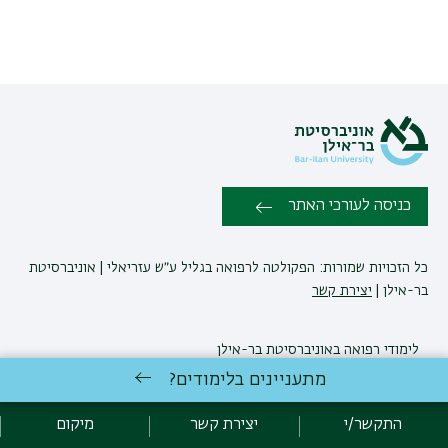
כניסה לעורכי האתר
כל הזכויות שמורות: הפקולטה לרפואה בגליל ע״ש עזריאלי | אוניברסיטת
בר-אילן |
יצירת קשר
לימודי רפואה
באוניברסיטת בר-אילן
פיתוח:
אגף תקשוב, אוניברסיטת בר-אילן
מתעניינים בלימודים?
הצהרת נגישות
מדיניות פרטיות
אקדימה בר-אילן
התקשר/י
יצירת קשר
מיקום