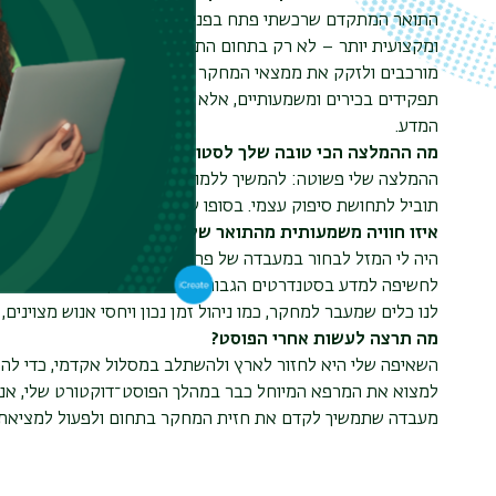
התואר המתקדם שרכשתי פתח בפניי דלתות רבות, הן במסלול האק
ומקצועית יותר – לא רק בתחום התמחותי הישיר, אלא גם בנושאי
מורכבים ולזקק את ממצאי המחקר שלי לכדי תובנות מדויקות וממ
תפקידים בכירים ומשמעותיים, אלא גם להשתלבות בסביבה המאפ
המדע.
מה ההמלצה הכי טובה שלך לסטודנטים?
ההמלצה שלי פשוטה: להמשיך ללמוד, או לפחות תמיד לשאוף ללמו
תוביל לתחושת סיפוק עצמי. בסופו של דבר, העיסוק בתחום שאוה
איזו חוויה משמעותית מהתואר שלך היית רוצה לחלוק?
היה לי המזל לבחור במעבדה של פרופ׳ מיטל גל־תנעמי, שבה זכית
לחשיפה למדע בסטנדרטים הגבוהים ביותר. הסקרנות המדעית והתש
לנו כלים שמעבר למחקר, כמו ניהול זמן נכון ויחסי אנוש מצויני
מה תרצה לעשות אחרי הפוסט?
השאיפה שלי היא לחזור לארץ ולהשתלב במסלול אקדמי, כדי לה
למצוא את המרפא המיוחל כבר במהלך הפוסט־דוקטורט שלי, אני
מעבדה שתמשיך לקדם את חזית המחקר בתחום ולפעול למציאת 