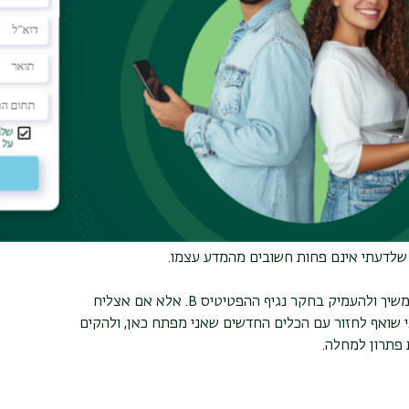
דמי והן בתעשייה, והעניק לי כלים לחשיבה מעמיקה
ם משיקים. הכשרה זו הקנתה לי את היכולת לנתח מנגנונים
וקדות. בזכות הכלים שרכשתי, אני מרגיש בשל לא רק למילוי
שרת לי לממש את התשוקה שלי לגילוי דברים חדשים בחזית
ד משהו חדש. הלמידה היא תהליך שאין לו סוף, והיא תמיד
בים הוא זה שהופך את החיים למעניינים באמת.
י לא רק לאווירה סטודנטיאלית נעימה ומגובשת, אלא גם
וקה של פרופ׳ מיטל עברו אלינו כסטודנטים, והיא העניקה
ם, שלדעתי אינם פחות חשובים מהמדע עצמו.
משיך ולהעמיק בחקר נגיף ההפטיטיס
B
. אלא אם אצליח
 שואף לחזור עם הכלים החדשים שאני מפתח כאן, ולהקים
פתרון למחלה.