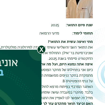
שנת סיום התואר
2025
תחומי לימוד
מדעי הרפואה
מתי ואיפה עשית את התואר?
את התואר השני והשלישי עשיתי במעבדה לווירולוגיה מולקולרית,
הדוקטורט סיימתי בשנת 2025.
איפה אתה נמצא היום, ועל מה אתה עובד?
כיום אני בתחילתו של מחקר הפוסט־דוקטורט שלי באוניברסיטת 
מתמקדת בחקר נגיפים ממשפחת הפלאוויווירידה (
Flaviviridae
)
על נגיף ההפטיטיס
B
.
האתגר המרכזי בפיתוח מרפא לחולים כרוניים ב‑
HBV
טמון במחסו
בלבד. מחקרי במעבדה עושה שימוש בשיטות של הנדסה גנטית, במ
מודל זה יאפשר לנו לאפיין את התגובה החיסונית נגד הנגיף ולקד
האם וכיצד תואר מתקדם עזר לך להגיע לאן שאתה?