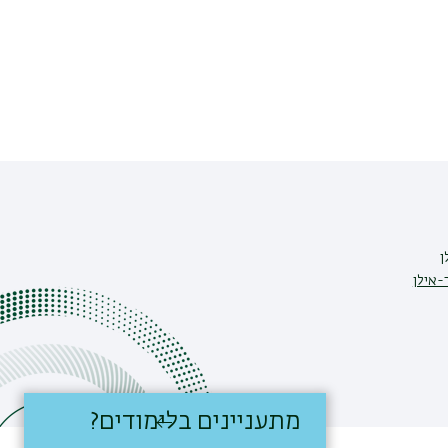
ן
-אילן
מתעניינים בלימודים?