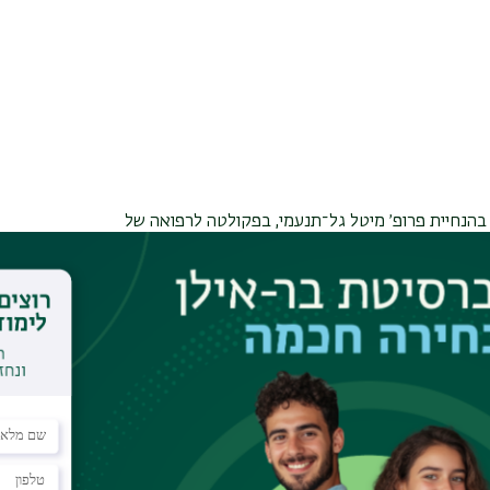
 בהנחיית פרופ׳ מיטל גל־תנעמי, בפקולטה לרפואה של
אוניברסיטת בר־אילן. התחלתי את דרכי המחקרית בפקולטה בשנת 2020, לאחר שעבדתי שנתיים כעובד מעבדה רפואית. את
פרינסטון, במעבדתו של פרופ׳ אלכסנדר פלוס. המעבדה
, בהם נגיף הפטיטיס
C
ונגיף הקדחת הצהובה, ובדגש מרכזי
ם המינים: הנגיף מדביק באופן טבעי בני אדם ושימפנזים
טרה לפתח מודל חיה רלוונטי שניתן להדבקה בנגיף. פיתוח
ם מציאת תרופה שתביא לריפוי מלא של חולים כרוניים.