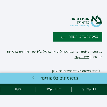
כניסה לעורכי האתר
כל הזכויות שמורות: הפקולטה לרפואה בגליל ע״ש עזריאלי | אוניברסיטת
בר-אילן |
יצירת קשר
לימודי רפואה
באוניברסיטת בר-אילן
פיתוח:
אגף תקשוב, אוניברסיטת בר-אילן
מתעניינים בלימודים?
הצהרת נגישות
מדיניות פרטיות
אקדימה בר-אילן
התקשר/י
יצירת קשר
מיקום