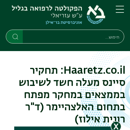
דילוג
דילוג
לתוכן
לתפריט
ניווט
העיקרי
תפריט
ראשי
חיפוש
חיפוש
חיפוש
Haaretz.co.il: תחקיר
סיינס מעלה חשד לשיבוש
בממצאים במחקר מפתח
בתחום האלצהיימר (ד"ר
רונית אילוז)