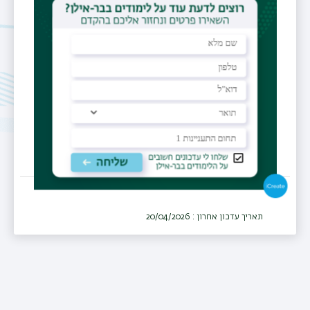
raneen.abu-shqara@biu.ac.il
מרכז רפואי
המרכז הרפואי לגליל, נהריה
מחלקה
נשים ויולדות
תאריך עדכון אחרון : 20/04/2026