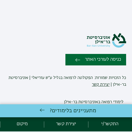
כניסה לעורכי האתר
כל הזכויות שמורות: הפקולטה לרפואה בגליל ע״ש עזריאלי | אוניברסיטת
בר-אילן |
יצירת קשר
לימודי רפואה
באוניברסיטת בר-אילן
פיתוח:
אגף תקשוב, אוניברסיטת בר-אילן
מתעניינים בלימודים?
הצהרת נגישות
מדיניות פרטיות
אקדימה בר-אילן
התקשר/י
יצירת קשר
מיקום