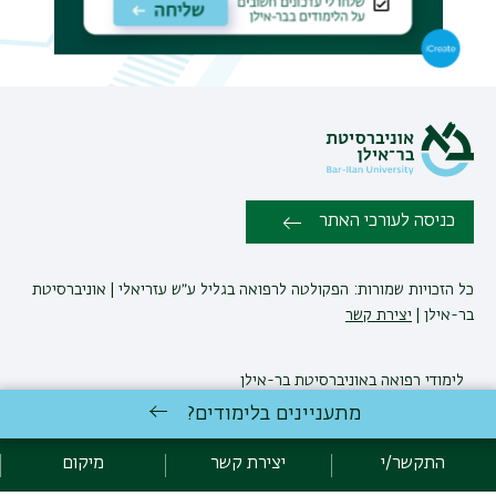
כניסה לעורכי האתר
כל הזכויות שמורות: הפקולטה לרפואה בגליל ע״ש עזריאלי | אוניברסיטת
בר-אילן |
יצירת קשר
לימודי רפואה
באוניברסיטת בר-אילן
פיתוח:
אגף תקשוב, אוניברסיטת בר-אילן
מתעניינים בלימודים?
הצהרת נגישות
מדיניות פרטיות
אקדימה בר-אילן
התקשר/י
יצירת קשר
מיקום