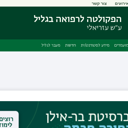
ירועים
צור קשר
דילוג
דילוג
לתוכן
לתפריט
הפקולטה לרפואה בגליל
ניווט
העיקרי
ראשי
ע״ש עזריאלי
ועמדים
מידע לסטודנט/ית
חדשות
מעבר לגליל
ד"ר אדוארד קייקוב