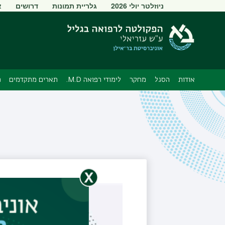
תפריט
ניוזלטר יולי 2026
גלריית תמונות
דרושים
א
משני
אודות
הסגל
מחקר
לימודי רפואה M.D.
תארים מתקדמים
מ