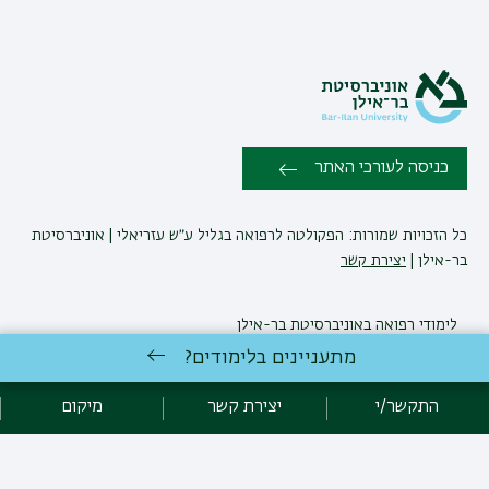
כניסה לעורכי האתר
כל הזכויות שמורות: הפקולטה לרפואה בגליל ע״ש עזריאלי | אוניברסיטת
בר-אילן |
יצירת קשר
לימודי רפואה
באוניברסיטת בר-אילן
פיתוח:
אגף תקשוב, אוניברסיטת בר-אילן
מתעניינים בלימודים?
הצהרת נגישות
מדיניות פרטיות
אקדימה בר-אילן
התקשר/י
יצירת קשר
מיקום