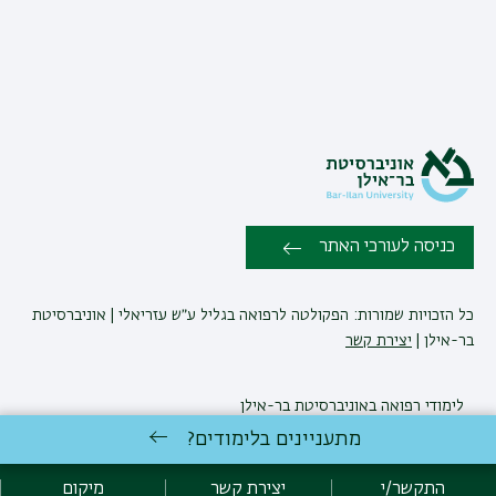
כניסה לעורכי האתר
כל הזכויות שמורות: הפקולטה לרפואה בגליל ע״ש עזריאלי | אוניברסיטת
בר-אילן |
יצירת קשר
לימודי רפואה
באוניברסיטת בר-אילן
פיתוח:
אגף תקשוב, אוניברסיטת בר-אילן
מתעניינים בלימודים?
הצהרת נגישות
מדיניות פרטיות
אקדימה בר-אילן
התקשר/י
יצירת קשר
מיקום