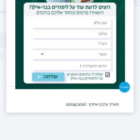
דוא"ל בר-אילן
eilia.kakishvili@biu.ac.il
מרכז רפואי
המרכז הרפואי לגליל, נהריה
מחלקה
כירורגיה
תאריך עדכון אחרון : 20/04/2026