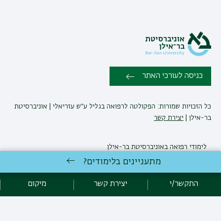
כניסה לעורכי האתר
כל הזכויות שמורות: הפקולטה לרפואה בגליל ע״ש עזריאלי | אוניברסיטת
בר-אילן |
יצירת קשר
לימודי רפואה
באוניברסיטת בר-אילן
פיתוח:
אגף תקשוב, אוניברסיטת בר-אילן
מתעניינים בלימודים?
הצהרת נגישות
מדיניות פרטיות
אקדימה בר-אילן
התקשר/י
יצירת קשר
מיקום