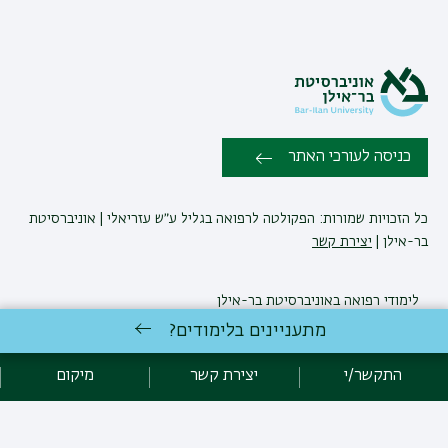
כניסה לעורכי האתר
כל הזכויות שמורות: הפקולטה לרפואה בגליל ע״ש עזריאלי | אוניברסיטת
בר-אילן |
יצירת קשר
לימודי רפואה
באוניברסיטת בר-אילן
פיתוח:
אגף תקשוב, אוניברסיטת בר-אילן
מתעניינים בלימודים?
הצהרת נגישות
מדיניות פרטיות
אקדימה בר-אילן
התקשר/י
יצירת קשר
מיקום