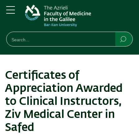
Skip
Skip
to
to
main
main
Menu
content
Navigation
חיפוש
Search
Searc
Certificates of
Appreciation Awarded
to Clinical Instructors,
Ziv Medical Center in
Safed