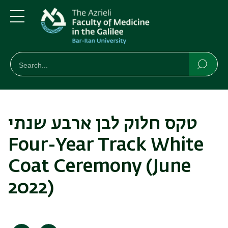
Skip
Skip
to
to
main
main
Menu
content
Navigation
חיפוש
Search
Searc
טקס חלוק לבן ארבע שנתי
Four-Year Track White
Coat Ceremony (June
2022)